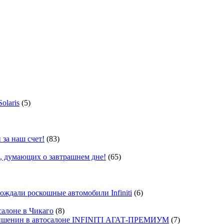
olaris
(5)
 за наш счет!
(83)
, думающих о завтрашнем дне!
(65)
ждали роскошные автомобили Infiniti
(6)
салоне в Чикаго
(8)
ишенин в автосалоне INFINITI АГАТ-ПРЕМИУМ
(7)