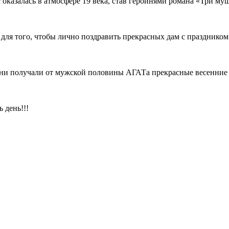
казалась в атмосфере 19 века, став героинями романа «Три муш
для того, чтобы лично поздравить прекрасных дам с праздником
дни получали от мужской половины АГАТа прекрасные весенние
 день!!!