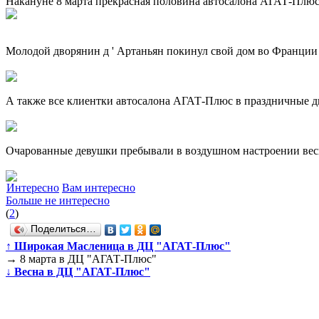
Накануне 8 марта прекрасная половина автосалона АГАТ-Плюс о
Молодой дворянин д ' Артаньян покинул свой дом во Франции 
А также все клиентки автосалона АГАТ-Плюс в праздничные 
Очарованные девушки пребывали в воздушном настроении весь
Интересно
Вам интересно
Больше не интересно
(
2
)
Поделиться…
↑
Широкая Масленица в ДЦ "АГАТ-Плюс"
→
8 марта в ДЦ "АГАТ-Плюс"
↓
Весна в ДЦ "АГАТ-Плюс"