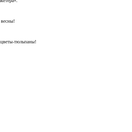
кетёра».
 весны!
 цветы-тюльпаны!