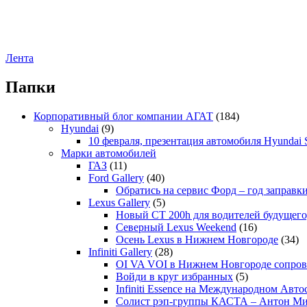
Лента
Папки
Корпоративный блог компании АГАТ
(184)
Hyundai
(9)
10 февраля, презентация автомобиля Hyundai S
Марки автомобилей
ГАЗ
(11)
Ford Gallery
(40)
Обратись на сервис Форд – год заправки
Lexus Gallery
(5)
Новый CT 200h для водителей будущего
Северный Lexus Weekend
(16)
Осень Lexus в Нижнем Новгороде
(34)
Infiniti Gallery
(28)
OI VA VOI в Нижнем Новгороде сопрово
Войди в круг избранных
(5)
Infiniti Essence на Международном Авто
Солист рэп-группы КАСТА – Антон М