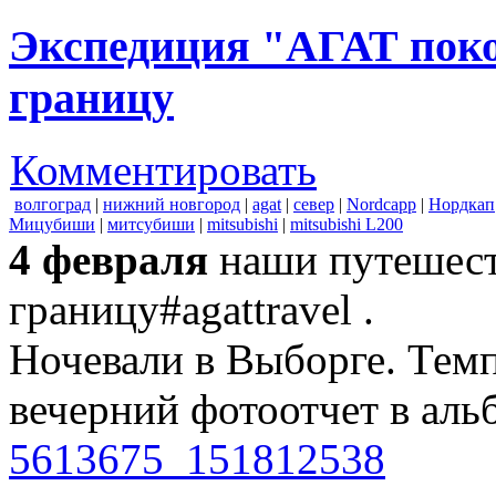
Экспедиция "АГАТ поко
границу
Комментировать
волгоград
|
нижний новгород
|
agat
|
север
|
Nordcapp
|
Нордкап
Мицубиши
|
митсубиши
|
mitsubishi
|
mitsubishi L200
4 февраля
наши путешест
границу#agattravel .
Ночевали в Выборге. Темп
вечерний фотоотчет в ал
5613675_151812538