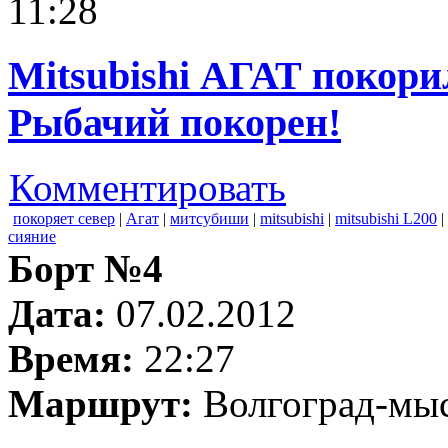
11:28
Mitsubishi АГАТ покор
Рыбачий покорен!
Комментировать
покоряет север
|
Агат
|
митсубиши
|
mitsubishi
|
mitsubishi L200
|
сияние
Борт №4
Дата:
07.02.2012
Время:
22:27
Маршрут:
Волгоград-мы