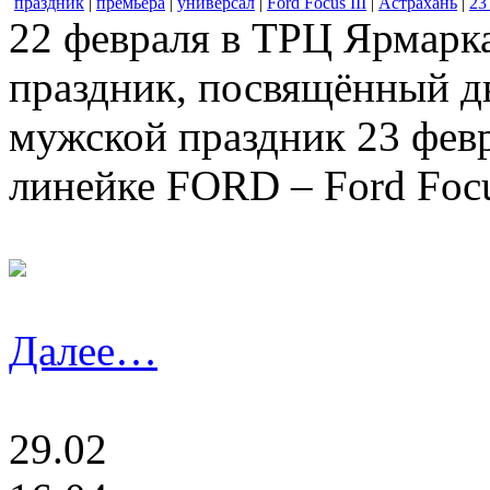
праздник
|
премьера
|
универсал
|
Ford Focus III
|
Астрахань
|
23
22 февраля в ТРЦ Ярмарка
праздник, посвящённый д
мужской праздник 23 февр
линейке FORD – Ford Focus
Далее…
29.02