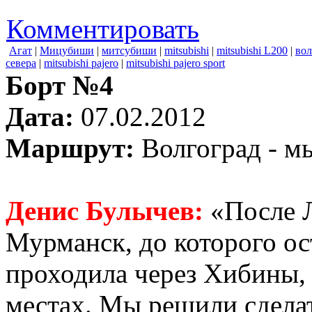
Комментировать
Агат
|
Мицубиши
|
митсубиши
|
mitsubishi
|
mitsubishi L200
|
вол
севера
|
mitsubishi pajero
|
mitsubishi pajero sport
Борт №4
Дата:
07.02.2012
Маршрут:
Волгоград - м
Денис Булычев:
«После Л
Мурманск, до которого ос
проходила через Хибины,
местах. Мы решили сделат