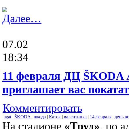
Далее…
07.02
18:34
11 февраля ДЦ ŠKODA 
приглашает вас покатат
Комментировать
agat
|
ŠKODA
|
шкода
|
Каток
|
валентинка
|
14 февраля
|
день в
На стадионе
«Труд»
, по 