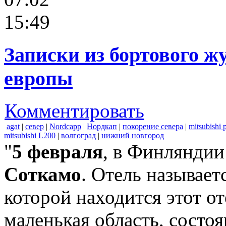
15:49
Записки из бортового ж
европы
Комментировать
agat
|
север
|
Nordcapp
|
Нордкап
|
покорение севера
|
mitsubishi 
mitsubishi L200
|
волгоград
|
нижний новгород
"
5 февраля
, в Финляндии
Соткамо
. Отель называет
которой находится этот от
маленькая область, состо