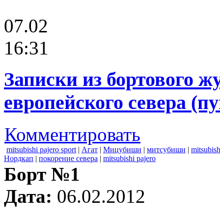
07.02
16:31
Записки из бортового ж
европейского севера (п
Комментировать
mitsubishi pajero sport
|
Агат
|
Мицубиши
|
митсубиши
|
mitsubish
Нордкап
|
покорение севера
|
mitsubishi pajero
Борт №1
Дата:
06.02.2012