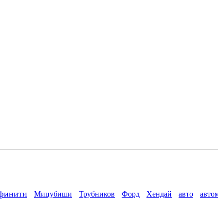
финити
Мицубиши
Трубников
Форд
Хендай
авто
авто