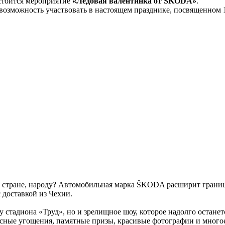
тоится мероприятие
«Ледовая валентинка от ŠKODA»
.
 возможность участвовать в настоящем празднике, посвященном
оду, стране, народу? Автомобильная марка ŠKODA расширит гран
доставкой из Чехии.
ду стадиона «Труд», но и зрелищное шоу, которое надолго остан
сные угощения, памятные призы, красивые фотографии и многое