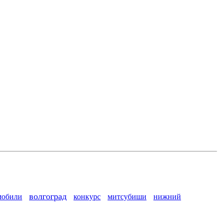
волгоград
мобили
конкурс
митсубиши
нижний