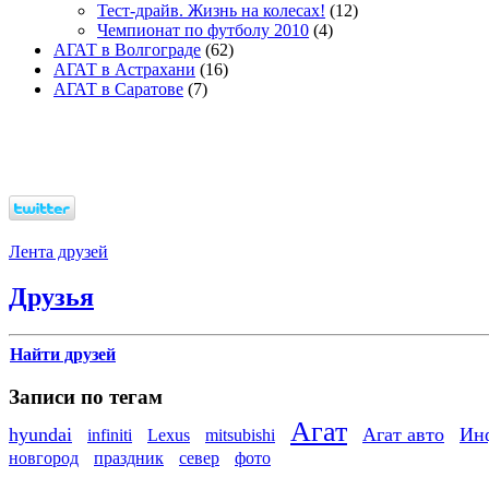
Тест-драйв. Жизнь на колесах!
(12)
Чемпионат по футболу 2010
(4)
АГАТ в Волгограде
(62)
АГАТ в Астрахани
(16)
АГАТ в Саратове
(7)
Лента друзей
Друзья
Найти друзей
Записи по тегам
Агат
hyundai
Агат авто
Ин
infiniti
Lexus
mitsubishi
новгород
праздник
север
фото