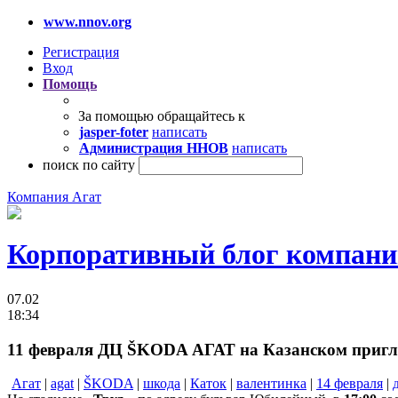
www.nnov.org
Регистрация
Вход
Помощь
За помощью обращайтесь к
jasper-foter
написать
Администрация ННОВ
написать
поиск по сайту
Компания Агат
Корпоративный блог компан
07.02
18:34
11 февраля ДЦ ŠKODA АГАТ на Казанском пригла
Агат
|
agat
|
ŠKODA
|
шкода
|
Каток
|
валентинка
|
14 февраля
|