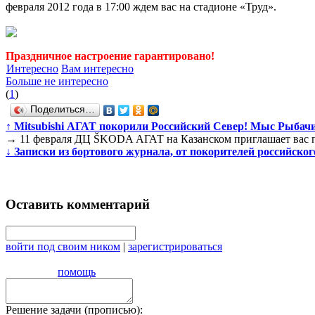
февраля 2012 года в 17:00 ждем вас на стадионе «Труд».
Праздничное настроение гарантировано!
Интересно
Вам интересно
Больше не интересно
(
1
)
Поделиться…
↑
Mitsubishi АГАТ покорили Российский Север! Мыс Рыбачи
→
11 февраля ДЦ ŠKODA АГАТ на Казанском приглашает вас по
↓
Записки из бортового журнала, от покорителей российског
Оставить комментарий
войти под своим ником
|
зарегистрироваться
помощь
Решение задачи (прописью):