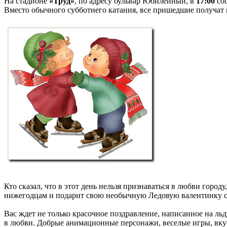
На стадионе
«Труд»
, по адресу бульвар Юбилейный, в
17:00
сос
Вместо обычного субботнего катания, все пришедшие получат
Кто сказал, что в этот день нельзя признаваться в любви гор
нижегодцам и подарит свою необычную Ледовую валентинку с 
Вас ждет не только красочное поздравление, написанное на ль
в любви. Добрые анимационные персонажи, веселые игры, вку