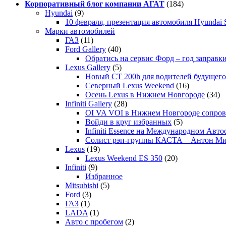
Корпоративный блог компании АГАТ
(184)
Hyundai
(9)
10 февраля, презентация автомобиля Hyundai S
Марки автомобилей
ГАЗ
(11)
Ford Gallery
(40)
Обратись на сервис Форд – год заправки
Lexus Gallery
(5)
Новый CT 200h для водителей будущего
Северный Lexus Weekend
(16)
Осень Lexus в Нижнем Новгороде
(34)
Infiniti Gallery
(28)
OI VA VOI в Нижнем Новгороде сопрово
Войди в круг избранных
(5)
Infiniti Essence на Международном Авто
Солист рэп-группы КАСТА – Антон М
Lexus
(19)
Lexus Weekend ES 350
(20)
Infiniti
(9)
Избранное
Mitsubishi
(5)
Ford
(3)
ГАЗ
(1)
LADA
(1)
Авто с пробегом
(2)