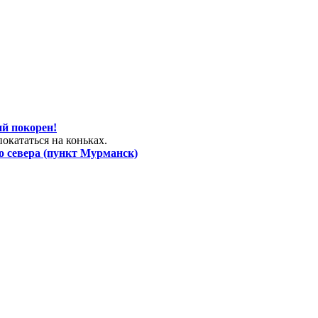
й покорен!
кататься на коньках.
о севера (пункт Мурманск)