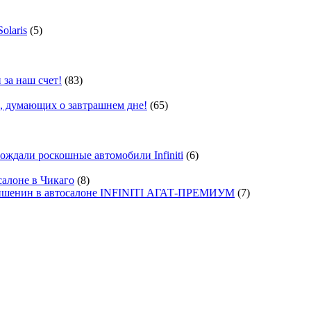
olaris
(5)
 за наш счет!
(83)
, думающих о завтрашнем дне!
(65)
ждали роскошные автомобили Infiniti
(6)
салоне в Чикаго
(8)
ишенин в автосалоне INFINITI АГАТ-ПРЕМИУМ
(7)