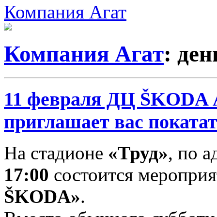
Компания Агат
Компания Агат
: де
11 февраля ДЦ ŠKODA 
приглашает вас покатат
На стадионе
«Труд»
, по 
17:00
состоится меропри
ŠKODA»
.