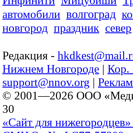
Инфинити
Мицубиши
Т
волгоград
автомобили
ко
новгород
праздник
север
Редакция -
hkdkest@mail.r
Нижнем Новгороде
|
Кор. 
support@nnov.org
|
Реклам
© 2001—2026 ООО «Медиа 
30
«Сайт для нижегородцев» 