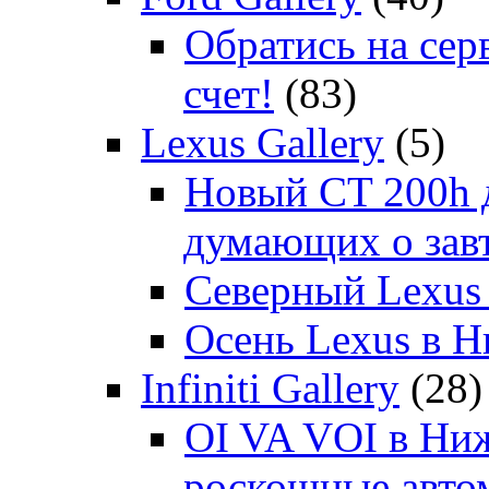
Обратись на сер
счет!
(83)
Lexus Gallery
(5)
Новый CT 200h д
думающих о зав
Северный Lexus
Осень Lexus в 
Infiniti Gallery
(28)
OI VA VOI в Ни
роскошные автом