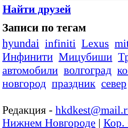
Найти друзей
Записи по тегам
hyundai
infiniti
Lexus
mi
Инфинити
Мицубиши
Т
волгоград
автомобили
ко
новгород
праздник
север
Редакция -
hkdkest@mail.r
Нижнем Новгороде
|
Кор. 