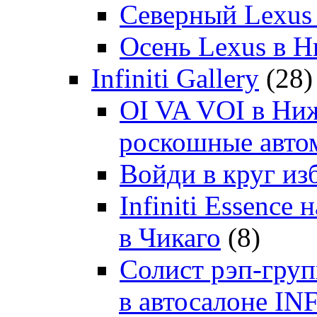
Северный Lexus
Осень Lexus в 
Infiniti Gallery
(28)
OI VA VOI в Ни
роскошные автом
Войди в круг и
Infiniti Essenc
в Чикаго
(8)
Солист рэп-гр
в автосалоне 