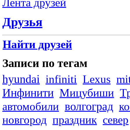
Лента друзей
Друзья
Найти друзей
Записи по тегам
hyundai
infiniti
Lexus
mi
Инфинити
Мицубиши
Т
волгоград
автомобили
ко
новгород
праздник
север