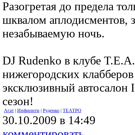
Разогретая до предела то
шквалом аплодисментов, з
незабываемую ночь.
DJ Rudenko в клубе T.E.A
нижегородских клабберов 
эксклюзивный автосалон I
сезон!
Агат
|
Инфинити
|
Руденко
|
ТЕАТРО
30.10.2009 в 14:49
комментировать