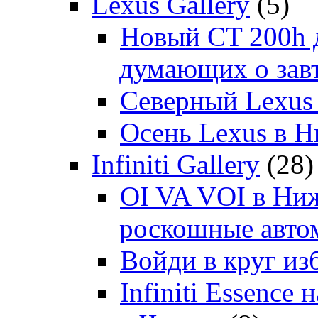
Lexus Gallery
(5)
Новый CT 200h д
думающих о зав
Северный Lexus
Осень Lexus в 
Infiniti Gallery
(28)
OI VA VOI в Ни
роскошные автом
Войди в круг и
Infiniti Essenc