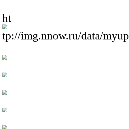
ht
tp://img.nnow.ru/data/myu