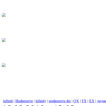
infiniti
|
Инфинити
|
infinity
|
инфинити фх
|
QX
|
FX
|
EX
|
дидж