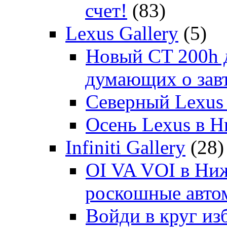
счет!
(83)
Lexus Gallery
(5)
Новый CT 200h д
думающих о зав
Северный Lexus
Осень Lexus в 
Infiniti Gallery
(28)
OI VA VOI в Ни
роскошные автом
Войди в круг и