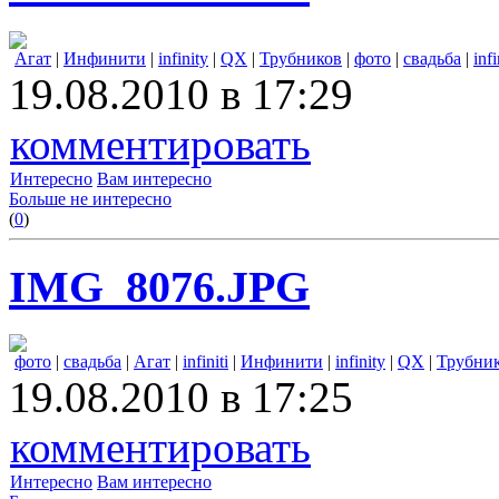
Агат
|
Инфинити
|
infinity
|
QX
|
Трубников
|
фото
|
свадьба
|
infi
19.08.2010 в 17:29
комментировать
Интересно
Вам интересно
Больше не интересно
(
0
)
IMG_8076.JPG
фото
|
свадьба
|
Агат
|
infiniti
|
Инфинити
|
infinity
|
QX
|
Трубни
19.08.2010 в 17:25
комментировать
Интересно
Вам интересно