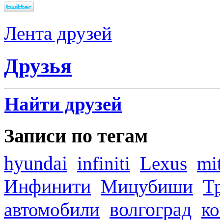
Лента друзей
Друзья
Найти друзей
Записи по тегам
hyundai
infiniti
Lexus
mi
Инфинити
Мицубиши
Т
волгоград
автомобили
ко