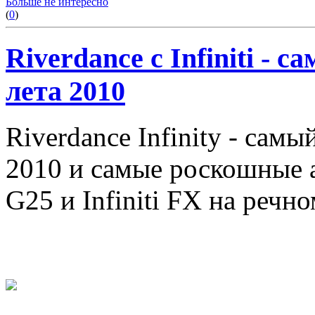
Больше не интересно
(
0
)
Riverdance с Infiniti -
лета 2010
Riverdance Infinity - сам
2010 и самые роскошные а
G25 и Infiniti FX на реч