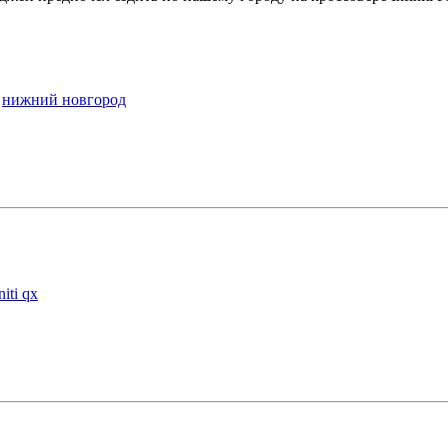
|
нижний новгород
niti qx