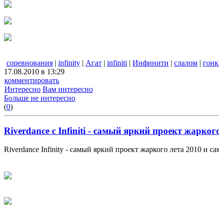
соревнования
|
infinity
|
Агат
|
infiniti
|
Инфинити
|
слалом
|
гонк
17.08.2010 в 13:29
комментировать
Интересно
Вам интересно
Больше не интересно
(
0
)
Riverdance с Infiniti - самый яркий проект жарког
Riverdance Infinity - самый яркий проект жаркого лета 2010 и 