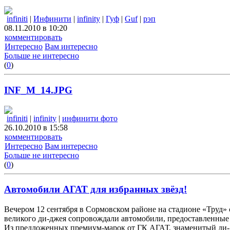
infiniti
|
Инфинити
|
infinity
|
Гуф
|
Guf
|
рэп
08.11.2010 в 10:20
комментировать
Интересно
Вам интересно
Больше не интересно
(
0
)
INF_M_14.JPG
infiniti
|
infinity
|
инфинити фото
26.10.2010 в 15:58
комментировать
Интересно
Вам интересно
Больше не интересно
(
0
)
Автомобили АГАТ для избранных звёзд!
Вечером 12 сентября в Сормовском районе на стадионе «Труд» 
великого ди-джея сопровождали автомобили, предоставленные
Из предложенных премиум-марок от ГК АГАТ, знаменитый ди-дж