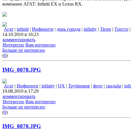
компании АГАТ: Infiniti EX и Lexus RX.
Агат
|
infiniti
|
Инфинити
|
день города
|
infinity
|
Tiesto
|
Тиесто
14.10.2010 в 16:23
комментировать
Интересно
Вам интересно
Больше не интересно
(
0
)
IMG_8078.JPG
Агат
|
Инфинити
|
infinity
|
QX
|
Трубников
|
фото
|
свадьба
|
infi
19.08.2010 в 17:29
комментировать
Интересно
Вам интересно
Больше не интересно
(
0
)
IMG_8070.JPG