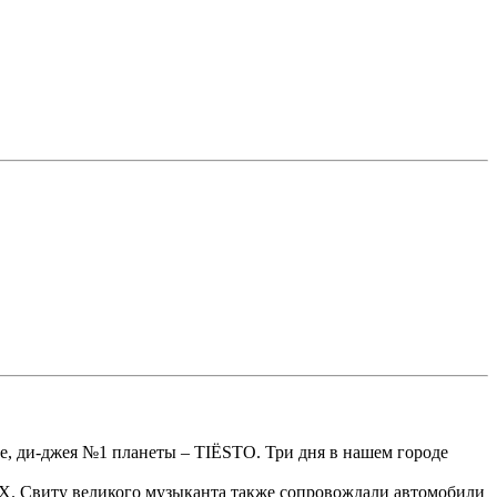
ре, ди-джея №1 планеты – TIЁSTO. Три дня в нашем городе
 FX. Свиту великого музыканта также сопровождали автомобили