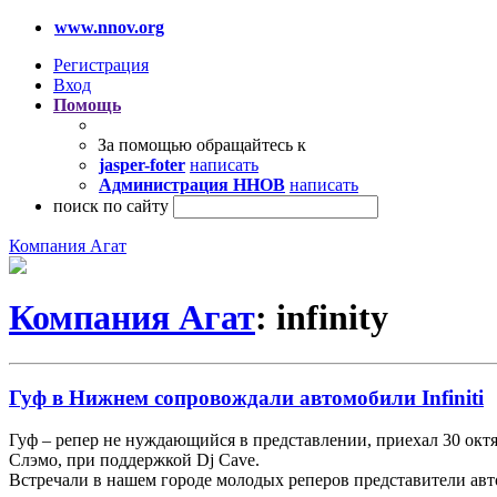
www.nnov.org
Регистрация
Вход
Помощь
За помощью обращайтесь к
jasper-foter
написать
Администрация ННОВ
написать
поиск по сайту
Компания Агат
Компания Агат
: infinity
Гуф в Нижнем сопровождали автомобили Infiniti
Гуф – репер не нуждающийся в представлении, приехал 30 ок
Слэмо, при поддержкой Dj Cave.
Встречали в нашем городе молодых реперов представители авто