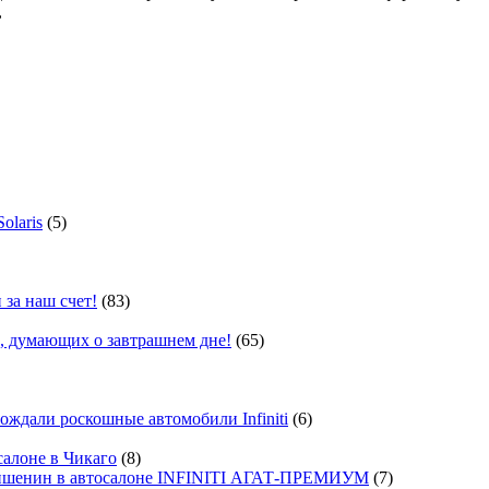
,
olaris
(5)
 за наш счет!
(83)
, думающих о завтрашнем дне!
(65)
ждали роскошные автомобили Infiniti
(6)
салоне в Чикаго
(8)
ишенин в автосалоне INFINITI АГАТ-ПРЕМИУМ
(7)