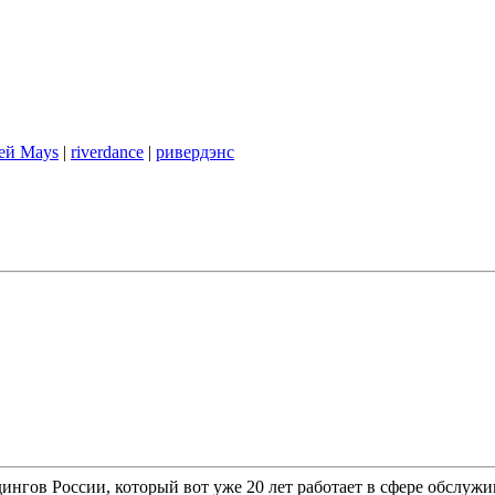
ей Mays
|
riverdance
|
ривердэнс
гов России, который вот уже 20 лет работает в сфере обслужи