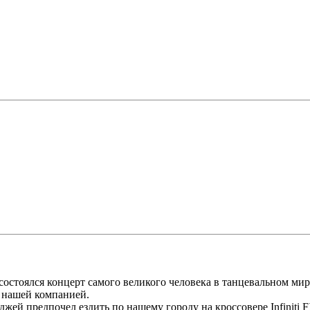
состоялся концерт самого великого человека в танцевальном ми
 нашей компанией.
ей предпочел ездить по нашему городу на кроссовере Infiniti