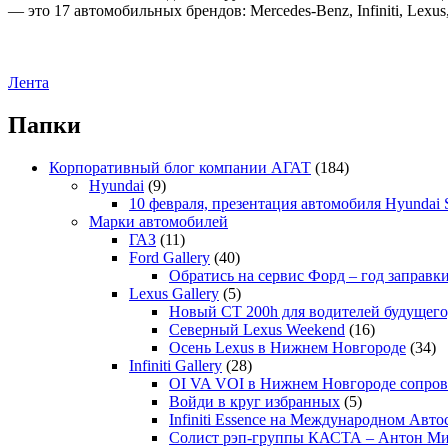
— это 17 автомобильных брендов: Mercedes-Benz, Infiniti, Lexus
Лента
Папки
Корпоративный блог компании АГАТ
(184)
Hyundai
(9)
10 февраля, презентация автомобиля Hyundai S
Марки автомобилей
ГАЗ
(11)
Ford Gallery
(40)
Обратись на сервис Форд – год заправки
Lexus Gallery
(5)
Новый CT 200h для водителей будущего
Северный Lexus Weekend
(16)
Осень Lexus в Нижнем Новгороде
(34)
Infiniti Gallery
(28)
OI VA VOI в Нижнем Новгороде сопрово
Войди в круг избранных
(5)
Infiniti Essence на Международном Авто
Солист рэп-группы КАСТА – Антон М