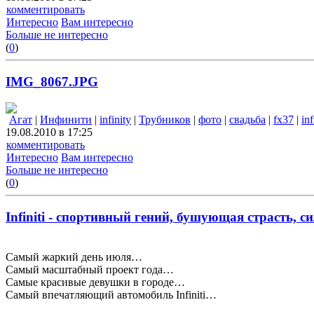
комментировать
Интересно
Вам интересно
Больше не интересно
(
0
)
IMG_8067.JPG
Агат
|
Инфинити
|
infinity
|
Трубников
|
фото
|
свадьба
|
fx37
|
inf
19.08.2010 в 17:25
комментировать
Интересно
Вам интересно
Больше не интересно
(
0
)
Infiniti - спортивный гений, бушующая страсть, си
Самый жаркий день июля…
Самый масштабный проект года…
Самые красивые девушки в городе…
Самый впечатляющий автомобиль Infiniti…