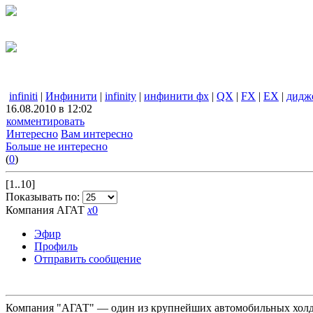
infiniti
|
Инфинити
|
infinity
|
инфинити фх
|
QX
|
FX
|
EX
|
дидж
16.08.2010 в 12:02
комментировать
Интересно
Вам интересно
Больше не интересно
(
0
)
[1..10]
Показывать по:
Компания АГАТ
x
0
Эфир
Профиль
Отправить сообщение
Компания "АГАТ" — один из крупнейших автомобильных холдин