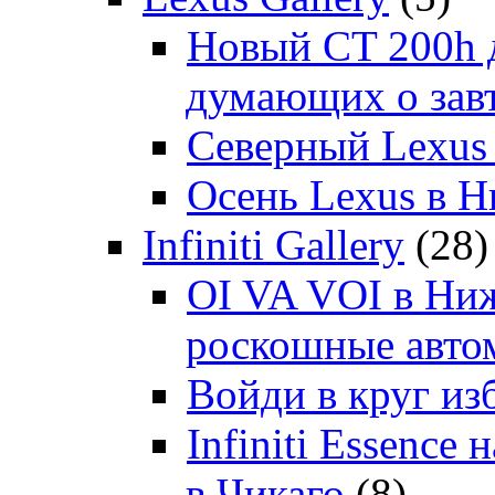
Новый CT 200h д
думающих о зав
Северный Lexus
Осень Lexus в 
Infiniti Gallery
(28)
OI VA VOI в Ни
роскошные автом
Войди в круг и
Infiniti Essenc
в Чикаго
(8)