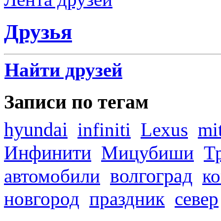
Друзья
Найти друзей
Записи по тегам
hyundai
infiniti
Lexus
mi
Инфинити
Мицубиши
Т
волгоград
автомобили
ко
новгород
праздник
север