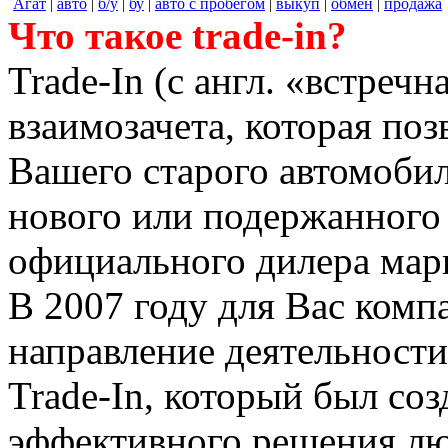
Агат
|
авто
|
б/у
|
бу
|
авто с пробегом
|
выкуп
|
обмен
|
продажа
Что такое trade-in?
Trade-In (с англ. «встречн
взаимозачета, которая поз
Вашего старого автомобил
нового или подержанного
официального дилера мар
В 2007 году для Вас комп
направление деятельности
Trade-In, который был соз
эффективного решения лю