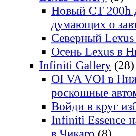
Новый CT 200h д
думающих о зав
Северный Lexus
Осень Lexus в 
Infiniti Gallery
(28)
OI VA VOI в Ни
роскошные автом
Войди в круг и
Infiniti Essenc
в Чикаго
(8)