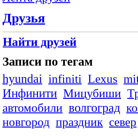
Друзья
Найти друзей
Записи по тегам
hyundai
infiniti
Lexus
mi
Инфинити
Мицубиши
Т
волгоград
автомобили
ко
новгород
праздник
север