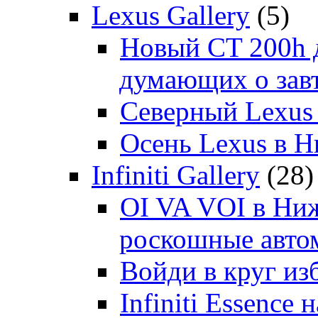
Lexus Gallery
(5)
Новый CT 200h д
думающих о зав
Северный Lexus
Осень Lexus в 
Infiniti Gallery
(28)
OI VA VOI в Ни
роскошные автом
Войди в круг и
Infiniti Essenc