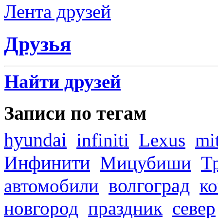
Лента друзей
Друзья
Найти друзей
Записи по тегам
hyundai
infiniti
Lexus
mi
Инфинити
Мицубиши
Т
волгоград
автомобили
ко
новгород
праздник
север