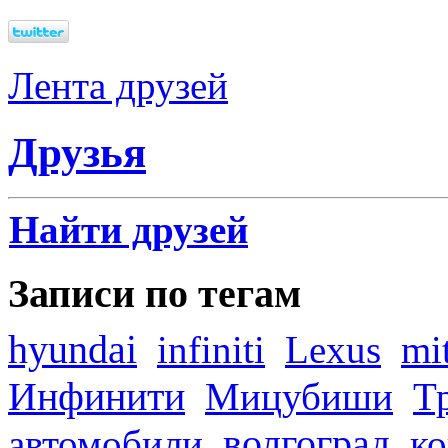
Лента друзей
Друзья
Найти друзей
Записи по тегам
hyundai
infiniti
Lexus
mi
Инфинити
Мицубиши
Т
волгоград
автомобили
ко