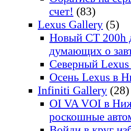
счет!
(83)
Lexus Gallery
(5)
Новый CT 200h д
думающих о зав
Северный Lexus
Осень Lexus в 
Infiniti Gallery
(28)
OI VA VOI в Ни
роскошные автом
Войди в круг и