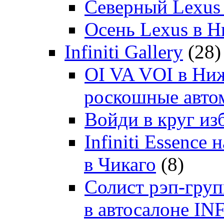
Северный Lexus
Осень Lexus в 
Infiniti Gallery
(28)
OI VA VOI в Ни
роскошные автом
Войди в круг и
Infiniti Essenc
в Чикаго
(8)
Солист рэп-гр
в автосалоне 