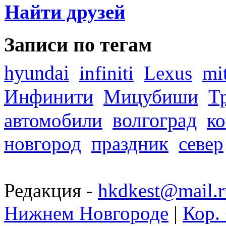
Найти друзей
Записи по тегам
hyundai
infiniti
Lexus
mi
Инфинити
Мицубиши
Т
волгоград
автомобили
ко
новгород
праздник
север
Редакция -
hkdkest@mail.r
Нижнем Новгороде
|
Кор. 