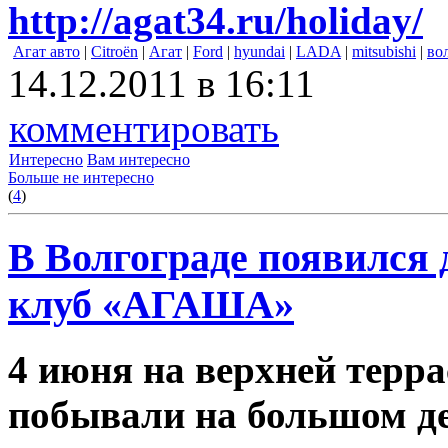
http://agat34.ru/holiday/
Агат авто
|
Citroën
|
Агат
|
Ford
|
hyundai
|
LADA
|
mitsubishi
|
во
14.12.2011 в 16:11
комментировать
Интересно
Вам интересно
Больше не интересно
(
4
)
В Волгограде появился
клуб «АГАША»
4 июня на верхней терра
побывали на большом де