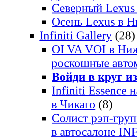
Северный Lexus
Осень Lexus в 
Infiniti Gallery
(28)
OI VA VOI в Ни
роскошные автом
Войди в круг и
Infiniti Essenc
в Чикаго
(8)
Солист рэп-гр
в автосалоне 