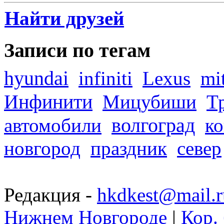
Найти друзей
Записи по тегам
hyundai
infiniti
Lexus
mi
Инфинити
Мицубиши
Т
волгоград
автомобили
ко
новгород
праздник
север
Редакция -
hkdkest@mail.r
Нижнем Новгороде
|
Кор. 