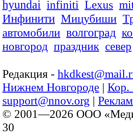
hyundai
infiniti
Lexus
mi
Инфинити
Мицубиши
Т
волгоград
автомобили
ко
новгород
праздник
север
Редакция -
hkdkest@mail.r
Нижнем Новгороде
|
Кор. 
support@nnov.org
|
Реклам
© 2001—2026 ООО «Медиа 
30