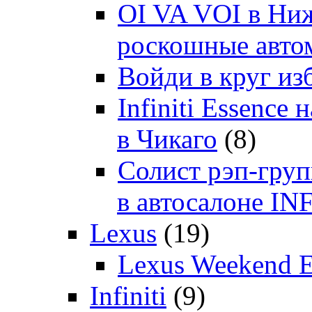
OI VA VOI в Ни
роскошные автом
Войди в круг и
Infiniti Essenc
в Чикаго
(8)
Солист рэп-гр
в автосалоне 
Lexus
(19)
Lexus Weekend 
Infiniti
(9)