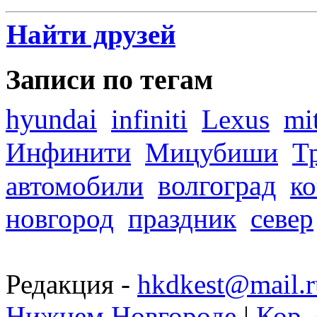
Найти друзей
Записи по тегам
hyundai
infiniti
Lexus
mi
Инфинити
Мицубиши
Т
волгоград
автомобили
ко
новгород
праздник
север
Редакция -
hkdkest@mail.r
Нижнем Новгороде
|
Кор. 