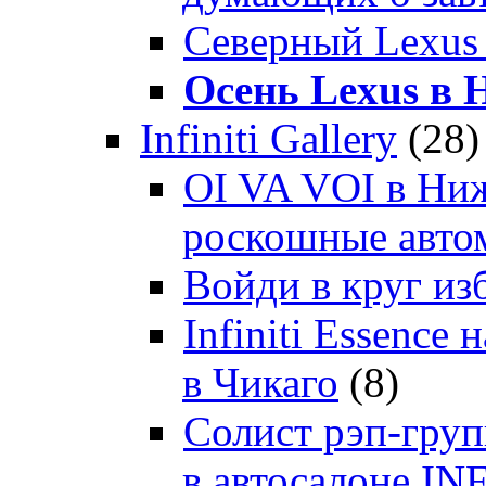
Северный Lexus
Осень Lexus в
Infiniti Gallery
(28)
OI VA VOI в Ни
роскошные автом
Войди в круг и
Infiniti Essenc
в Чикаго
(8)
Солист рэп-гр
в автосалоне 