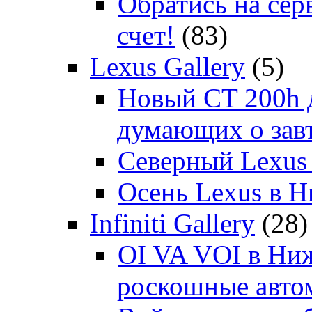
Обратись на сер
счет!
(83)
Lexus Gallery
(5)
Новый CT 200h д
думающих о зав
Северный Lexus
Осень Lexus в 
Infiniti Gallery
(28)
OI VA VOI в Ни
роскошные автом