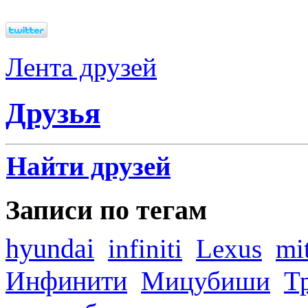
Лента друзей
Друзья
Найти друзей
Записи по тегам
hyundai
infiniti
Lexus
mi
Инфинити
Мицубиши
Т