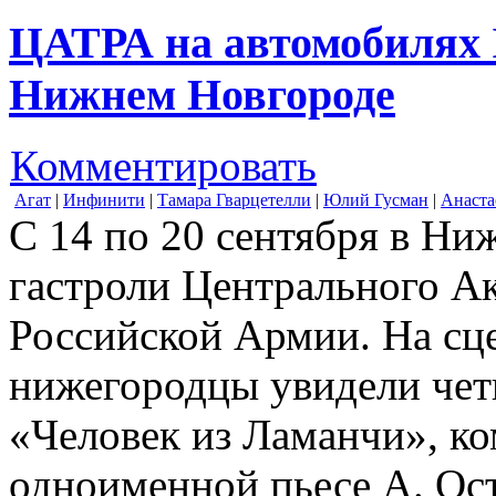
ЦАТРА на автомобилях I
Нижнем Новгороде
Комментировать
Агат
|
Инфинити
|
Тамара Гварцетелли
|
Юлий Гусман
|
Анаста
С 14 по 20 сентября в Н
гастроли Центрального А
Российской Армии. На сце
нижегородцы увидели чет
«Человек из Ламанчи», к
одноименной пьесе А. Ос