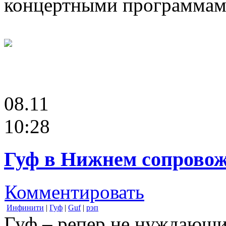
концертными программам
08.11
10:28
Гуф в Нижнем сопровожд
Комментировать
Инфинити
|
Гуф
|
Guf
|
рэп
Гуф – репер не нуждающий