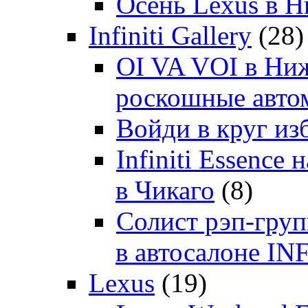
Осень Lexus в 
Infiniti Gallery
(28)
OI VA VOI в Ни
роскошные автом
Войди в круг и
Infiniti Essenc
в Чикаго
(8)
Солист рэп-гр
в автосалоне 
Lexus
(19)