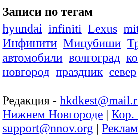
Записи по тегам
hyundai
infiniti
Lexus
mi
Инфинити
Мицубиши
Т
волгоград
автомобили
ко
новгород
праздник
север
Редакция -
hkdkest@mail.r
Нижнем Новгороде
|
Кор. 
support@nnov.org
|
Реклам