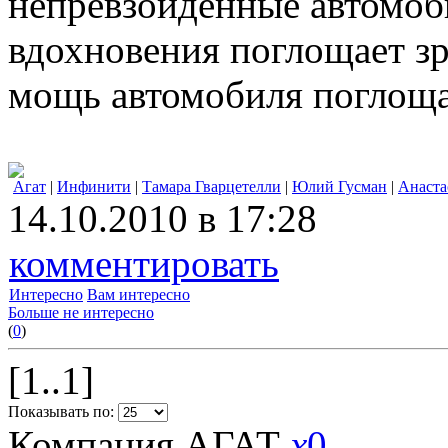
непревзойденные автомобил
вдохновения поглощает зрит
мощь автомобиля поглоща
Агат
|
Инфинити
|
Тамара Гварцетелли
|
Юлий Гусман
|
Анаста
14.10.2010 в 17:28
комментировать
Интересно
Вам интересно
Больше не интересно
(
0
)
[1..1]
Показывать по:
Компания АГАТ
x
0