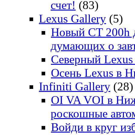
счет!
(83)
Lexus Gallery
(5)
Новый CT 200h д
думающих о зав
Северный Lexus
Осень Lexus в 
Infiniti Gallery
(28)
OI VA VOI в Ни
роскошные автом
Войди в круг и