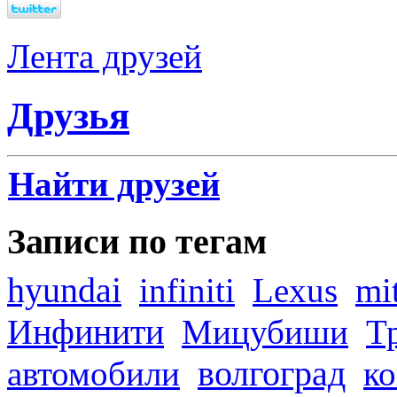
Лента друзей
Друзья
Найти друзей
Записи по тегам
hyundai
infiniti
Lexus
mi
Инфинити
Мицубиши
Т
волгоград
автомобили
ко