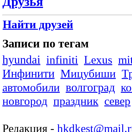
Друзья
Найти друзей
Записи по тегам
hyundai
infiniti
Lexus
mi
Инфинити
Мицубиши
Т
волгоград
автомобили
ко
новгород
праздник
север
Редакция -
hkdkest@mail.r