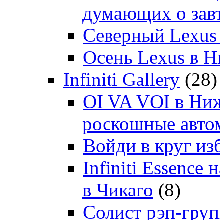
думающих о зав
Северный Lexus
Осень Lexus в 
Infiniti Gallery
(28)
OI VA VOI в Ни
роскошные автом
Войди в круг и
Infiniti Essenc
в Чикаго
(8)
Солист рэп-гр