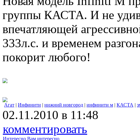
Новая модель Infiniti M 
группы КАСТА. И не удив
впечатляющей агрессивн
333л.с. и временем разгон
покорит любого!
Агат
|
Инфинити
|
нижний новгород
|
инфинити м
|
КАСТА
|
з
02.11.2010 в 11:48
комментировать
Интересно
Вам интересно