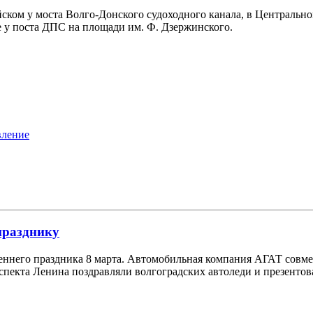
ском у моста Волго-Донского судоходного канала, в Центральн
не у поста ДПС на площади им. Ф. Дзержинского.
вление
празднику
еннего праздника 8 марта. Автомобильная компания АГАТ совме
спекта Ленина поздравляли волгоградских автоледи и презенто