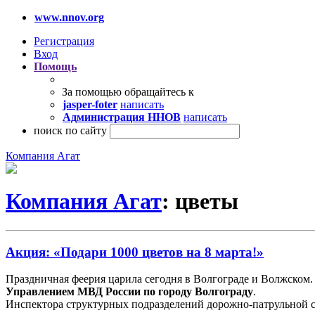
www.nnov.org
Регистрация
Вход
Помощь
За помощью обращайтесь к
jasper-foter
написать
Администрация ННОВ
написать
поиск по сайту
Компания Агат
Компания Агат
: цветы
Акция: «Подари 1000 цветов на 8 марта!»
Праздничная феерия царила сегодня в Волгограде и Волжском.
Управлением МВД России по городу Волгограду
.
Инспектора структурных подразделений дорожно-патрульной с