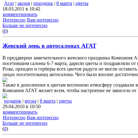
Агат
|
акция
|
праздник
|
8 марта
|
цветы
18.03.2011 в 10:42
комментировать
Интересно
Вам интересно
Больше не интересно
(
0
)
Женский день в автосалонах АГАТ
В преддверии замечательного женского праздника Компания А
посетившим салоны 6-7 марта, дарили цветы и поздравляли от 
Розы, орхидеи и герберы всех цветов радуги не могли остави
лицах посетительниц автосалона. Чего было вполне достаточно
Также в дополнение к цветам весеннюю атмосферу создавали 
Компания АГАТ желает всем, чтобы настроение не зависело от 
подарок
|
весна
|
8 марта
|
цветы
29.04.2010 в 10:50
комментировать
Интересно
Вам интересно
Больше не интересно
(
0
)