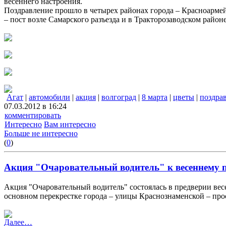
весеннего настроения.
Поздравление прошло в четырех районах города – Красноармей
– пост возле Самарского разъезда и в Тракторозаводском райо
Агат
|
автомобили
|
акция
|
волгоград
|
8 марта
|
цветы
|
поздра
07.03.2012 в 16:24
комментировать
Интересно
Вам интересно
Больше не интересно
(
0
)
Акция "Очаровательный водитель" к весеннему 
Акция "Очаровательный водитель" состоялась в предверии вес
основном перекрестке города – улицы Краснознаменской – про
Далее…