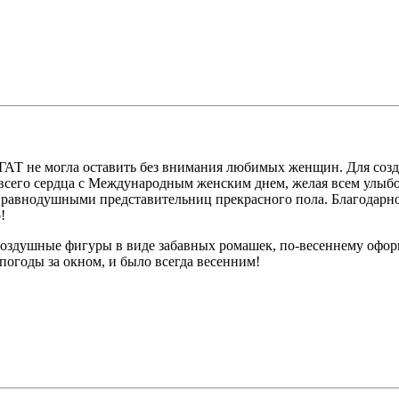
ГАТ не могла оставить без внимания любимых женщин. Для созд
всего сердца с Международным женским днем, желая всем улыбок
ть равнодушными представительниц прекрасного пола. Благодарн
!
воздушные фигуры в виде забавных ромашек, по-весеннему офо
погоды за окном, и было всегда весенним!