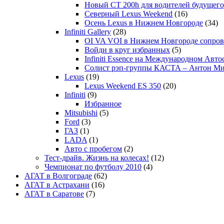
Новый CT 200h для водителей будущего
Северный Lexus Weekend
(16)
Осень Lexus в Нижнем Новгороде
(34)
Infiniti Gallery
(28)
OI VA VOI в Нижнем Новгороде сопрово
Войди в круг избранных
(5)
Infiniti Essence на Международном Авто
Солист рэп-группы КАСТА – Антон М
Lexus
(19)
Lexus Weekend ES 350
(20)
Infiniti
(9)
Избранное
Mitsubishi
(5)
Ford
(3)
ГАЗ
(1)
LADA
(1)
Авто с пробегом
(2)
Тест-драйв. Жизнь на колесах!
(12)
Чемпионат по футболу 2010
(4)
АГАТ в Волгограде
(62)
АГАТ в Астрахани
(16)
АГАТ в Саратове
(7)