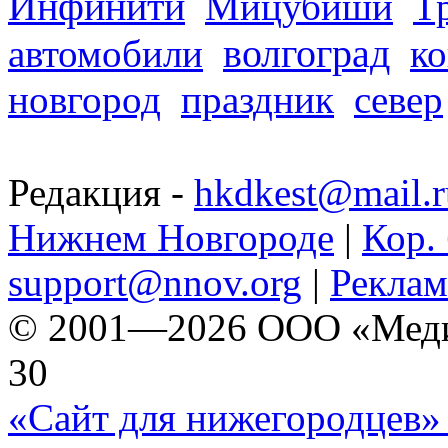
Инфинити
Мицубиши
Т
волгоград
автомобили
ко
новгород
праздник
север
Редакция -
hkdkest@mail.r
Нижнем Новгороде
|
Кор. 
support@nnov.org
|
Реклам
© 2001—2026 ООО «Медиа 
30
«Сайт для нижегородцев» 