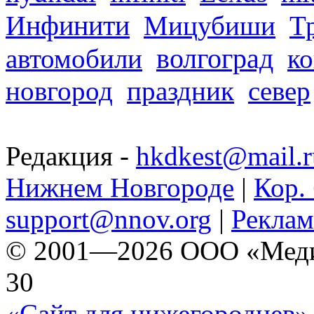
Инфинити
Мицубиши
Т
волгоград
автомобили
ко
новгород
праздник
север
Редакция -
hkdkest@mail.r
Нижнем Новгороде
|
Кор. 
support@nnov.org
|
Реклам
© 2001—2026 ООО «Медиа 
30
«Сайт для нижегородцев» 