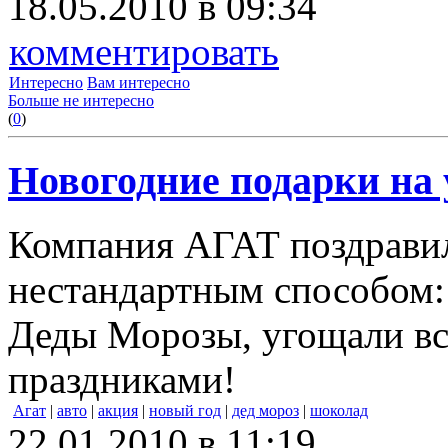
18.05.2010 в 09:34
комментировать
Интересно
Вам интересно
Больше не интересно
(
0
)
Новогодние подарки на 
Компания АГАТ поздрави
нестандартным способом: 
Деды Морозы, угощали вс
праздниками!
Агат
|
авто
|
акция
|
новый год
|
дед мороз
|
шоколад
22.01.2010 в 11:19