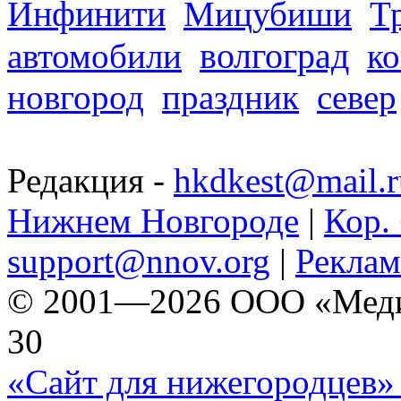
Инфинити
Мицубиши
Т
волгоград
автомобили
ко
новгород
праздник
север
Редакция -
hkdkest@mail.r
Нижнем Новгороде
|
Кор. 
support@nnov.org
|
Реклам
© 2001—2026 ООО «Медиа 
30
«Сайт для нижегородцев» 