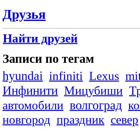
Друзья
Найти друзей
Записи по тегам
hyundai
infiniti
Lexus
mi
Инфинити
Мицубиши
Т
волгоград
автомобили
ко
новгород
праздник
север