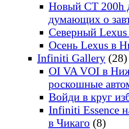
Новый CT 200h д
думающих о зав
Северный Lexus
Осень Lexus в 
Infiniti Gallery
(28)
OI VA VOI в Ни
роскошные автом
Войди в круг и
Infiniti Essenc
в Чикаго
(8)