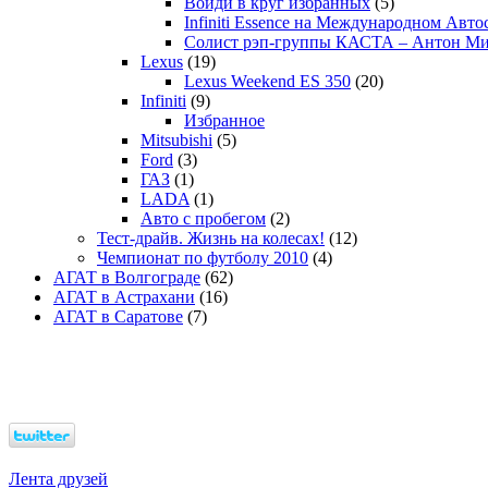
Войди в круг избранных
(5)
Infiniti Essence на Международном Авто
Солист рэп-группы КАСТА – Антон М
Lexus
(19)
Lexus Weekend ES 350
(20)
Infiniti
(9)
Избранное
Mitsubishi
(5)
Ford
(3)
ГАЗ
(1)
LADA
(1)
Авто с пробегом
(2)
Тест-драйв. Жизнь на колесах!
(12)
Чемпионат по футболу 2010
(4)
АГАТ в Волгограде
(62)
АГАТ в Астрахани
(16)
АГАТ в Саратове
(7)
Лента друзей