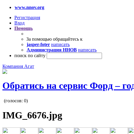
www.nnov.org
Регистрация
Вход
Помощь
За помощью обращайтесь к
jasper-foter
написать
Администрация ННОВ
написать
поиск по сайту
Компания Агат
Обратись на сервис Форд – го
(голосов:
0
)
IMG_6676.jpg