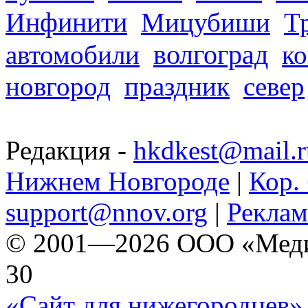
Инфинити
Мицубиши
Т
волгоград
автомобили
ко
новгород
праздник
север
Редакция -
hkdkest@mail.r
Нижнем Новгороде
|
Кор. 
support@nnov.org
|
Реклам
© 2001—2026 ООО «Медиа 
30
«Сайт для нижегородцев» 