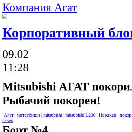
Компания Агат
Корпоративный бло
09.02
11:28
Mitsubishi АГАТ покор
Рыбачий покорен!
Агат
|
митсубиши
|
mitsubishi
|
mitsubishi L200
|
Нордкап
|
покор
север
Борт №4