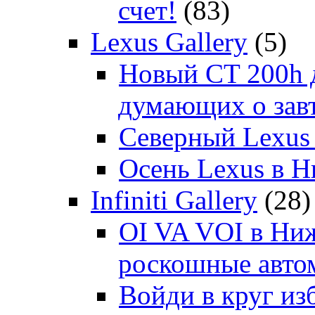
счет!
(83)
Lexus Gallery
(5)
Новый CT 200h д
думающих о зав
Северный Lexus
Осень Lexus в 
Infiniti Gallery
(28)
OI VA VOI в Ни
роскошные автом
Войди в круг и