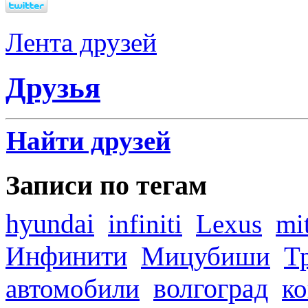
Лента друзей
Друзья
Найти друзей
Записи по тегам
hyundai
infiniti
Lexus
mi
Инфинити
Мицубиши
Т
волгоград
автомобили
ко