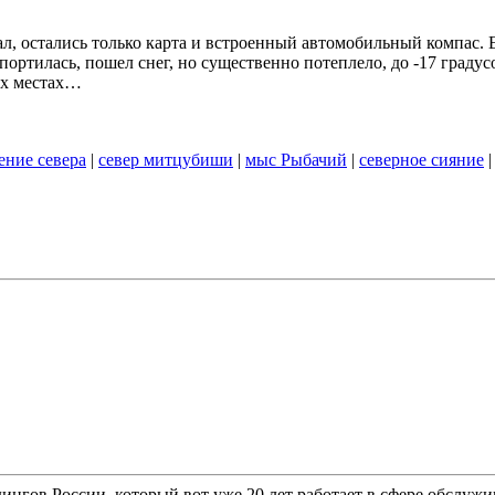
ал, остались только карта и встроенный автомобильный компас.
ртилась, пошел снег, но существенно потеплело, до -17 градусо
ых местах…
ение севера
|
север митцубиши
|
мыс Рыбачий
|
северное сияние
гов России, который вот уже 20 лет работает в сфере обслужи