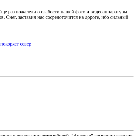
 Еще раз пожалели о слабости нашей фото и видеоаппаратуры.
в. Снег, заставил нас сосредоточится на дороге, ибо сильный
|
покоряет север
вания и реализации автомобилей. "Арсенал" компании сегодня