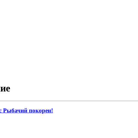
ние
с Рыбачий покорен!