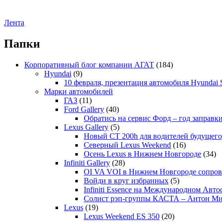
Лента
Папки
Корпоративный блог компании АГАТ
(184)
Hyundai
(9)
10 февраля, презентация автомобиля Hyundai S
Марки автомобилей
ГАЗ
(11)
Ford Gallery
(40)
Обратись на сервис Форд – год заправки
Lexus Gallery
(5)
Новый CT 200h для водителей будущего
Северный Lexus Weekend
(16)
Осень Lexus в Нижнем Новгороде
(34)
Infiniti Gallery
(28)
OI VA VOI в Нижнем Новгороде сопрово
Войди в круг избранных
(5)
Infiniti Essence на Международном Авто
Солист рэп-группы КАСТА – Антон М
Lexus
(19)
Lexus Weekend ES 350
(20)