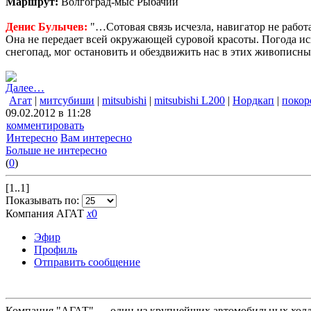
Маршрут:
Волгоград-мыс Рыбачий
Денис Булычев:
"…Сотовая связь исчезла, навигатор не работ
Она не передает всей окружающей суровой красоты. Погода испо
снегопад, мог остановить и обездвижить нас в этих живописн
Далее…
Агат
|
митсубиши
|
mitsubishi
|
mitsubishi L200
|
Нордкап
|
покор
09.02.2012 в 11:28
комментировать
Интересно
Вам интересно
Больше не интересно
(
0
)
[1..1]
Показывать по:
Компания АГАТ
x
0
Эфир
Профиль
Отправить сообщение
Компания "АГАТ" — один из крупнейших автомобильных холдин