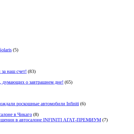
olaris
(5)
 за наш счет!
(83)
, думающих о завтрашнем дне!
(65)
ждали роскошные автомобили Infiniti
(6)
салоне в Чикаго
(8)
ишенин в автосалоне INFINITI АГАТ-ПРЕМИУМ
(7)