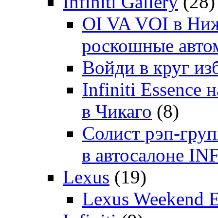
Infiniti Gallery
(28)
OI VA VOI в Ни
роскошные автом
Войди в круг и
Infiniti Essenc
в Чикаго
(8)
Солист рэп-гр
в автосалоне 
Lexus
(19)
Lexus Weekend 