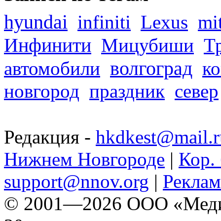
hyundai
infiniti
Lexus
mi
Инфинити
Мицубиши
Т
волгоград
автомобили
ко
новгород
праздник
север
Редакция -
hkdkest@mail.r
Нижнем Новгороде
|
Кор. 
support@nnov.org
|
Реклам
© 2001—2026 ООО «Медиа 