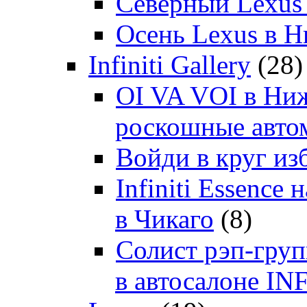
Северный Lexus
Осень Lexus в 
Infiniti Gallery
(28)
OI VA VOI в Ни
роскошные автом
Войди в круг и
Infiniti Essenc
в Чикаго
(8)
Солист рэп-гр
в автосалоне 