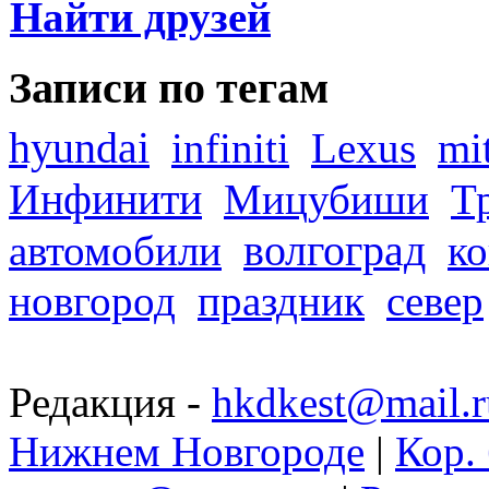
Найти друзей
Записи по тегам
hyundai
infiniti
Lexus
mi
Инфинити
Мицубиши
Т
волгоград
автомобили
ко
новгород
праздник
север
Редакция -
hkdkest@mail.r
Нижнем Новгороде
|
Кор. 