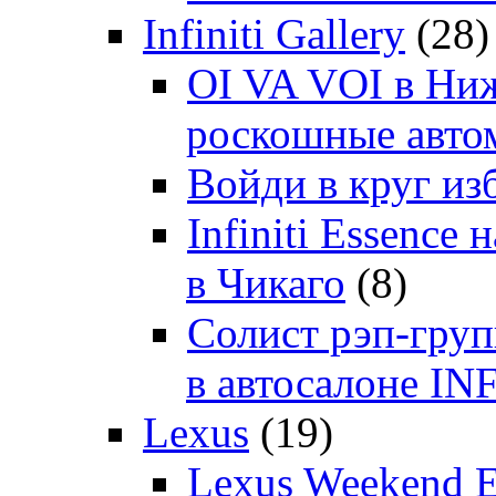
Infiniti Gallery
(28)
OI VA VOI в Ни
роскошные автом
Войди в круг и
Infiniti Essenc
в Чикаго
(8)
Солист рэп-гр
в автосалоне 
Lexus
(19)
Lexus Weekend 