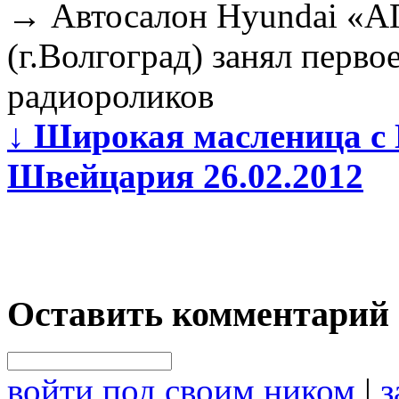
→
Автосалон Hyundai «А
(г.Волгоград) занял перво
радиороликов
↓
Широкая масленица с 
Швейцария 26.02.2012
Оставить комментарий
войти под своим ником
|
з