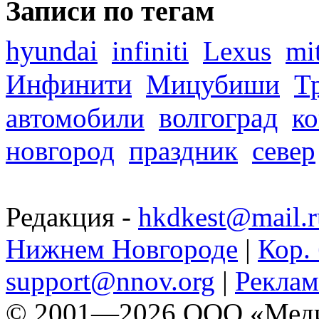
Записи по тегам
hyundai
infiniti
Lexus
mi
Инфинити
Мицубиши
Т
волгоград
автомобили
ко
новгород
праздник
север
Редакция -
hkdkest@mail.r
Нижнем Новгороде
|
Кор. 
support@nnov.org
|
Реклам
© 2001—2026 ООО «Медиа 