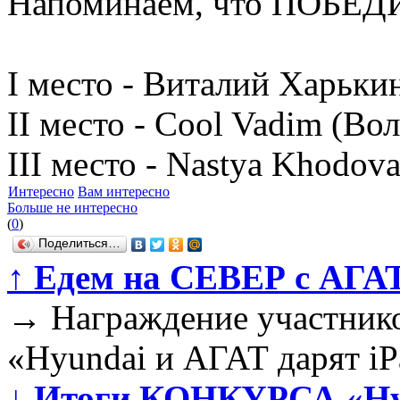
Напоминаем, что ПОБЕД
I место - Виталий Харьки
II место - Cool Vadim (Во
III место - Nastya Khodov
Интересно
Вам интересно
Больше не интересно
(
0
)
Поделиться…
↑
Едем на СЕВЕР с АГАТ 
→
Награждение участнико
«Hyundai и АГАТ дарят iP
↓
Итоги КОНКУРСА «Hyun