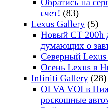
Обратись на сер
счет!
(83)
Lexus Gallery
(5)
Новый CT 200h д
думающих о зав
Северный Lexus
Осень Lexus в 
Infiniti Gallery
(28)
OI VA VOI в Ни
роскошные автом