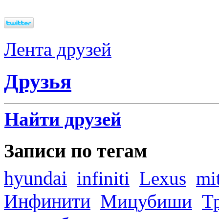
Лента друзей
Друзья
Найти друзей
Записи по тегам
hyundai
infiniti
Lexus
mi
Инфинити
Мицубиши
Т