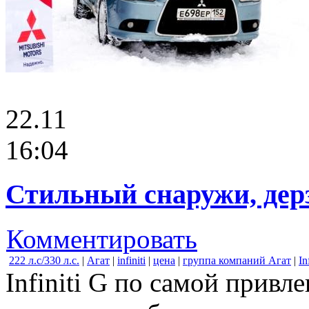
22.11
16:04
Стильный снаружи, дер
Комментировать
222 л.с/330 л.с.
|
Агат
|
infiniti
|
цена
|
группа компаний Агат
|
In
Infiniti G по самой привл