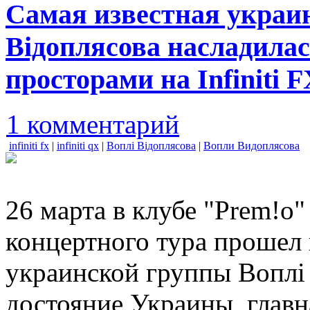
Самая известная украи
Вiдоплясова насладила
просторами на Infiniti 
1 комментарий
infiniti fx
|
infiniti qx
|
Воплi Вiдоплясова
|
Вопли Видоплясова
26 марта в клубе "Prem!o
концертного тура прошел 
украинской группы Воплi
достояние Украины, главн