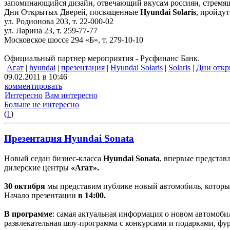
запоминающийся дизайн, отвечающий вкусам россиян, стремя
Дни Открытых Дверей, посвященные
Hyundai Solaris
, пройдут
ул. Родионова 203, т. 22-000-02
ул. Ларина 23, т. 259-77-77
Московское шоссе 294 «Б», т. 279-10-10
Официальный партнер мероприятия - Русфинанс Банк.
Агат
|
hyundai
|
презентация
|
Hyundai Solaris
|
Solaris
|
Дни откр
09.02.2011 в 10:46
комментировать
Интересно
Вам интересно
Больше не интересно
(
1
)
Презентация Hyundai Sonata
Новый седан бизнес-класса
Hyundai Sonata
, впервые предста
дилерские центры
«Агат».
30 октября
мы представим публике новый автомобиль, которы
Начало презентации
в 14:00.
В программе
: самая актуальная информация о новом автомобил
развлекательная шоу-программа с конкурсами и подарками, фу