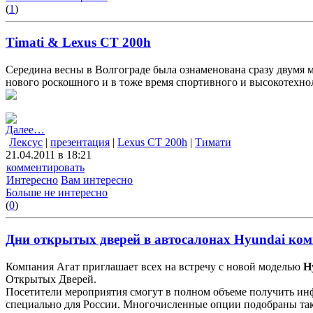
(
1
)
Timati & Lexus CT 200h
Середина весны в Волгограде была ознаменована сразу двумя м
нового роскошного и в тоже время спортивного и высокотехно
Далее…
Лексус
|
презентация
|
Lexus CT 200h
|
Тимати
21.04.2011 в 18:21
комментировать
Интересно
Вам интересно
Больше не интересно
(
0
)
Дни открытых дверей в автоcалонах Hyundai ком
Компания Агат приглашает всех на встречу с новой моделью
H
Открытых Дверей.
Посетители мероприятия смогут в полном объеме получить и
специально для России. Многочисленные опции подобраны так