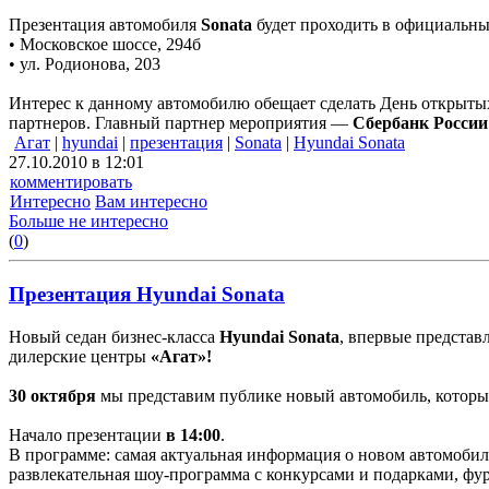
Презентация автомобиля
Sonata
будет проходить в официальны
• Московское шоссе, 294б
• ул. Родионова, 203
Интерес к данному автомобилю обещает сделать День открыт
партнеров. Главный партнер мероприятия —
Сбербанк России
Агат
|
hyundai
|
презентация
|
Sonata
|
Hyundai Sonata
27.10.2010 в 12:01
комментировать
Интересно
Вам интересно
Больше не интересно
(
0
)
Презентация Hyundai Sonata
Новый седан бизнес-класса
Hyundai Sonata
, впервые предста
дилерские центры
«Агат»!
30 октября
мы представим публике новый автомобиль, которы
Начало презентации
в 14:00
.
В программе: самая актуальная информация о новом автомобиле
развлекательная шоу-программа с конкурсами и подарками, фу