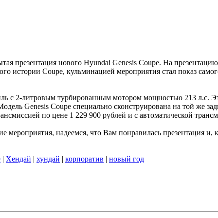
ытая презентация нового Hyundai Genesis Coupe. На презентаци
о истории Coupe, кульминацией мероприятия стал показ самого
иль с 2-литровым турбированным мотором мощностью 213 л.с. 
одель Genesis Coupe специально сконструирована на той же зад
ансмиссией по цене 1 229 900 рублей и с автоматической трансм
е мероприятия, надеемся, что Вам понравилась презентация и, к
е
|
Хендай
|
хундай
|
корпоратив
|
новый год