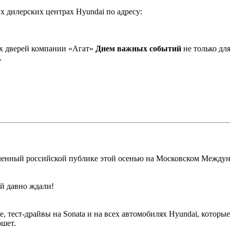
х дилерских центрах Hyundai по адресу:
ых дверей компании «Агат»
Днем важных событий
не только дл
.
вленный российской публике этой осенью на Московском Междун
й давно ждали!
, тест-драйвы на Sonata и на всех автомобилях Hyundai, которы
ршет.