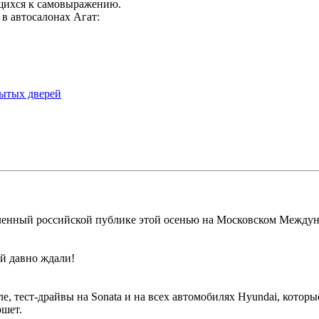
щихся к самовыражению.
 в автосалонах Агат:
ытых дверей
вленный российской публике этой осенью на Московском Междун
й давно ждали!
е, тест-драйвы на Sonata и на всех автомобилях Hyundai, котор
ршет.