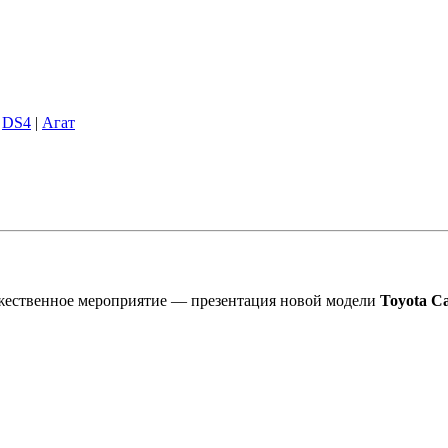
|
DS4
|
Агат
ржественное мероприятие — презентация новой модели
Toyota C