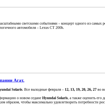
асштабными светскими событиями – концерт одного из самых рей
логичного автомобиля – Lexus CT 200h.
пании Агат.
yundai Solaris
. Все выходные февраля –
12, 13, 19, 20, 26, 27
во в
нформацию о новом седане
Hyundai Solaris
, а также оценить его 
им образом, чтобы максимально удовлетворить потребности рос