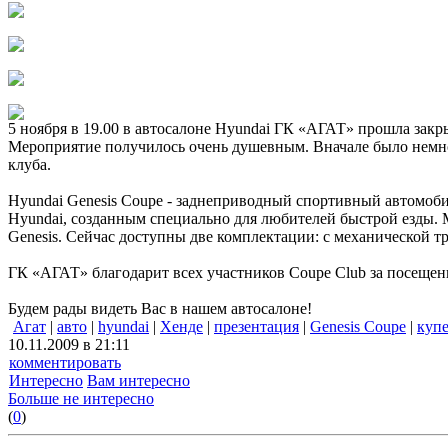
5 ноября в 19.00 в автосалоне Hyundai ГК «АГАТ» прошла закр
Мероприятие получилось очень душевным. Вначале было немног
клуба.
Hyundai Genesis Coupe - заднеприводный спортивный автомоб
Hyundai, созданным специально для любителей быстрой езды. М
Genesis. Сейчас доступны две комплектации: с механической тр
ГК «АГАТ» благодарит всех участников Coupe Club за посещени
Будем рады видеть Вас в нашем автосалоне!
Агат
|
авто
|
hyundai
|
Хенде
|
презентация
|
Genesis Coupe
|
куп
10.11.2009 в 21:11
комментировать
Интересно
Вам интересно
Больше не интересно
(
0
)