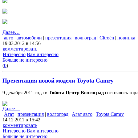
Далее…
авто
|
автомобили
|
презентация
|
волгоград
|
Citroën
|
новинка
19.03.2012 в 14:56
комментировать
Интересно
Вам интересно
Больше не интересно
(
0
)
Презентация новой модели Toyota Camry
9 декабря 2011 года в
Тойота Центр Волгоград
состоялось то
Далее…
Агат
|
презентация
|
волгоград
|
Агат авто
|
Toyota Camry
14.12.2011 в 15:42
комментировать
Интересно
Вам интересно
Больше не интересно