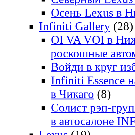
Осень Lexus в 
Infiniti Gallery
(28)
OI VA VOI в Ни
роскошные автом
Войди в круг и
Infiniti Essenc
в Чикаго
(8)
Солист рэп-гр
в автосалоне 
Lexus
(19)