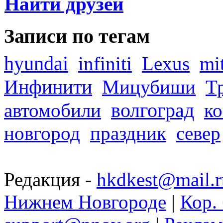
Найти друзей
Записи по тегам
hyundai
infiniti
Lexus
mi
Инфинити
Мицубиши
Т
волгоград
автомобили
ко
новгород
праздник
север
Редакция -
hkdkest@mail.r
Нижнем Новгороде
|
Кор. 