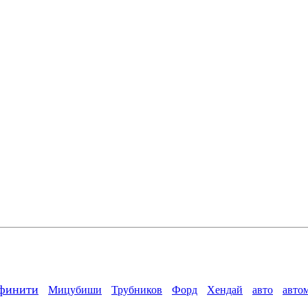
финити
Мицубиши
Трубников
Форд
Хендай
авто
авто