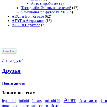
Авто с пробегом
(2)
Тест-драйв. Жизнь на колесах!
(12)
Чемпионат по футболу 2010
(4)
АГАТ в Волгограде
(62)
АГАТ в Астрахани
(16)
АГАТ в Саратове
(7)
Лента друзей
Друзья
Найти друзей
Записи по тегам
Агат
hyundai
Агат авто
Ин
infiniti
Lexus
mitsubishi
новгород
праздник
север
фото