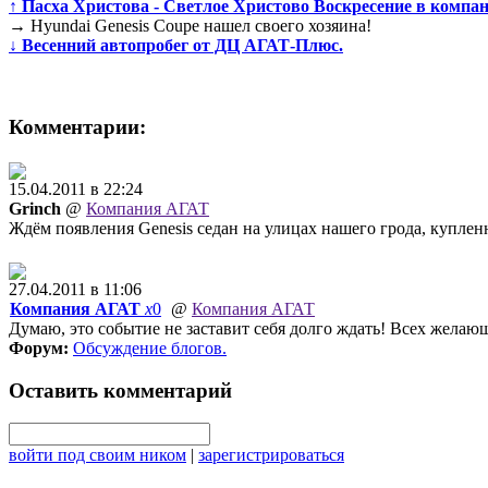
↑
Пасха Христова - Светлое Христово Воскресение в компа
→
Hyundai Genesis Coupe нашел своего хозяина!
↓
Весенний автопробег от ДЦ АГАТ-Плюс.
Комментарии:
15.04.2011 в 22:24
Grinch
@
Компания АГАТ
Ждём появления Genesis седан на улицах нашего грода, куплен
27.04.2011 в 11:06
Компания АГАТ
x
0
@
Компания АГАТ
Думаю, это событие не заставит себя долго ждать! Всех жела
Форум:
Обсуждение блогов
.
Оставить комментарий
войти под своим ником
|
зарегистрироваться