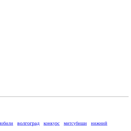
волгоград
мобили
конкурс
митсубиши
нижний