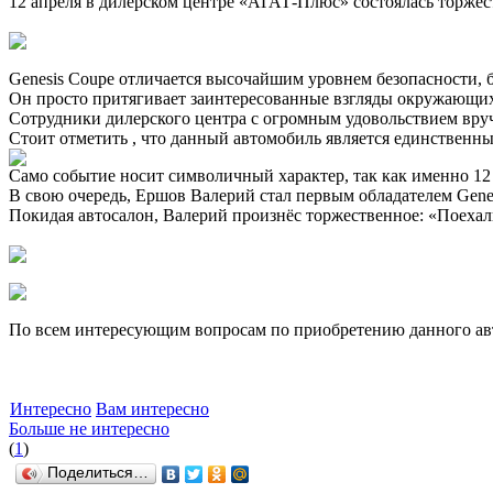
12 апреля в дилерском центре «АГАТ-Плюс» состоялась торжес
Genesis Coupe отличается высочайшим уровнем безопасности, 
Он просто притягивает заинтересованные взгляды окружающи
Сотрудники дилерского центра с огромным удовольствием вру
Стоит отметить , что данный автомобиль является единственны
Само событие носит символичный характер, так как именно 12
В свою очередь, Ершов Валерий стал первым обладателем Genes
Покидая автосалон, Валерий произнёс торжественное: «Поехал
По всем интересующим вопросам по приобретению данного авто
Интересно
Вам интересно
Больше не интересно
(
1
)
Поделиться…