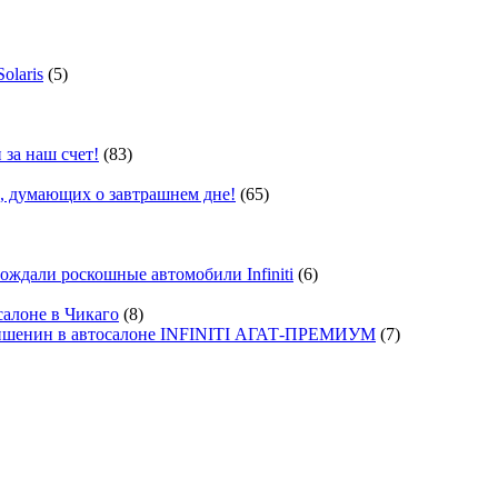
olaris
(5)
 за наш счет!
(83)
, думающих о завтрашнем дне!
(65)
ждали роскошные автомобили Infiniti
(6)
салоне в Чикаго
(8)
ишенин в автосалоне INFINITI АГАТ-ПРЕМИУМ
(7)