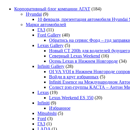
Корпоративный блог компании АГАТ
(184)
Hyundai
(9)
10 февраля, презентация автомобиля Hyundai S
Марки автомобилей
ГАЗ
(11)
Ford Gallery
(40)
Обратись на сервис Форд – год заправки
Lexus Gallery
(5)
Новый CT 200h для водителей будущего
Северный Lexus Weekend
(16)
Осень Lexus в Нижнем Новгороде
(34)
Infiniti Gallery
(28)
OI VA VOI в Нижнем Новгороде сопрово
Войди в круг избранных
(5)
Infiniti Essence на Международном Авто
Солист рэп-группы КАСТА – Антон М
Lexus
(19)
Lexus Weekend ES 350
(20)
Infiniti
(9)
Избранное
Mitsubishi
(5)
Ford
(3)
ГАЗ
(1)
LADA
(1)