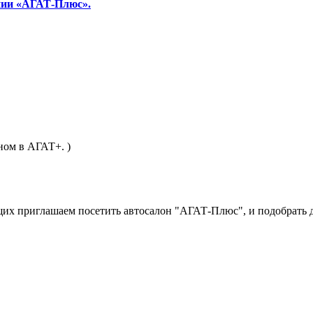
нии «АГАТ-Плюс».
ном в АГАТ+. )
ющих приглашаем посетить автосалон "АГАТ-Плюс", и подобрать 