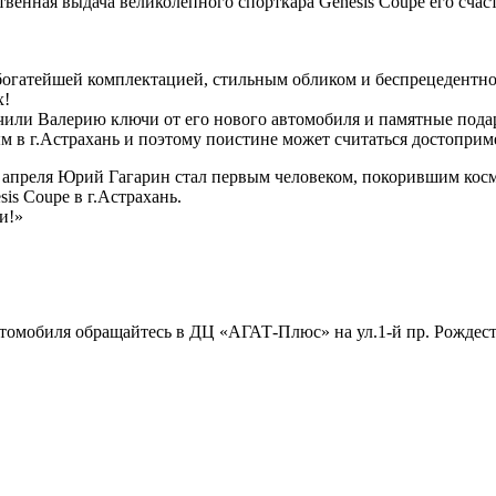
твенная выдача великолепного спорткара Genesis Coupe его сч
богатейшей комплектацией, стильным обликом и беспрецедентной
х!
чили Валерию ключи от его нового автомобиля и памятные пода
м в г.Астрахань и поэтому поистине может считаться достоприм
 апреля Юрий Гагарин стал первым человеком, покорившим косм
is Coupe в г.Астрахань.
и!»
мобиля обращайтесь в ДЦ «АГАТ-Плюс» на ул.1-й пр. Рождествен