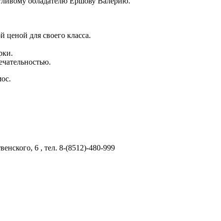
астливому обладателю Ершову Валерию.
 ценой для своего класса.
рки.
ечательностью.
ос.
ского, 6 , тел. 8-(8512)-480-999