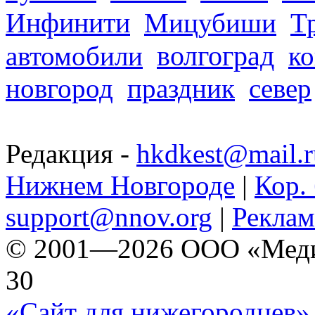
Инфинити
Мицубиши
Т
волгоград
автомобили
ко
новгород
праздник
север
Редакция -
hkdkest@mail.r
Нижнем Новгороде
|
Кор. 
support@nnov.org
|
Реклам
© 2001—2026 ООО «Медиа 
30
«Сайт для нижегородцев» 