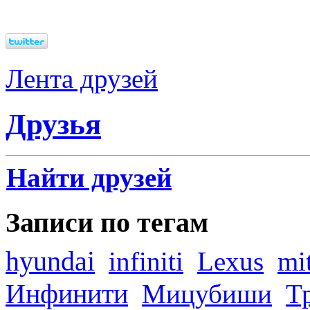
Лента друзей
Друзья
Найти друзей
Записи по тегам
hyundai
infiniti
Lexus
mi
Инфинити
Мицубиши
Т