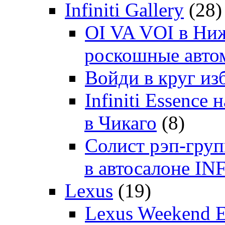
Infiniti Gallery
(28)
OI VA VOI в Ни
роскошные автом
Войди в круг и
Infiniti Essenc
в Чикаго
(8)
Солист рэп-гр
в автосалоне 
Lexus
(19)
Lexus Weekend 