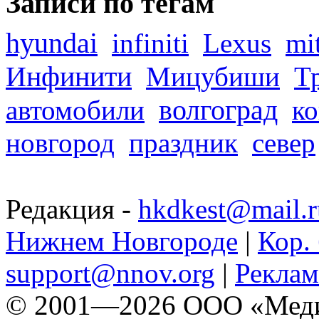
Записи по тегам
hyundai
infiniti
Lexus
mi
Инфинити
Мицубиши
Т
волгоград
автомобили
ко
новгород
праздник
север
Редакция -
hkdkest@mail.r
Нижнем Новгороде
|
Кор. 
support@nnov.org
|
Реклам
© 2001—2026 ООО «Медиа 