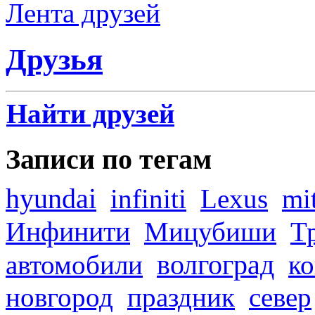
Лента друзей
Друзья
Найти друзей
Записи по тегам
hyundai
infiniti
Lexus
mi
Инфинити
Мицубиши
Т
волгоград
автомобили
ко
новгород
праздник
север