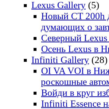
Lexus Gallery
(5)
Новый CT 200h д
думающих о зав
Северный Lexus
Осень Lexus в 
Infiniti Gallery
(28)
OI VA VOI в Ни
роскошные автом
Войди в круг и
Infiniti Essenc