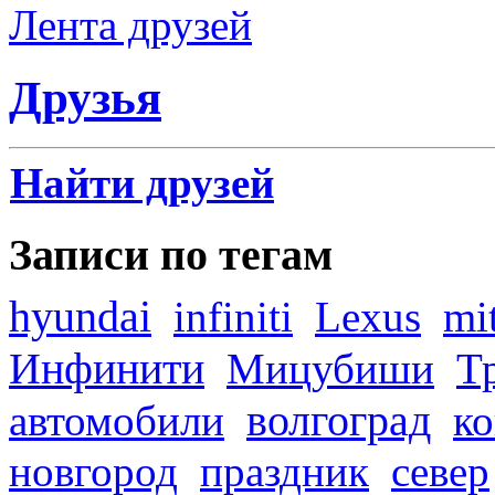
Лента друзей
Друзья
Найти друзей
Записи по тегам
hyundai
infiniti
Lexus
mi
Инфинити
Мицубиши
Т
волгоград
автомобили
ко
новгород
праздник
север