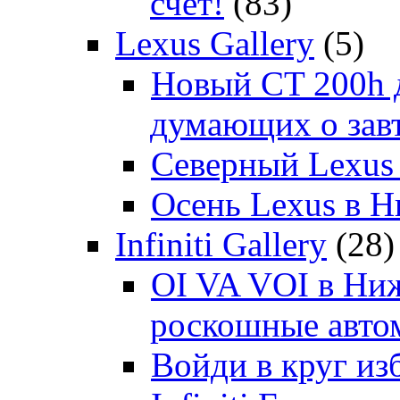
счет!
(83)
Lexus Gallery
(5)
Новый CT 200h д
думающих о зав
Северный Lexus
Осень Lexus в 
Infiniti Gallery
(28)
OI VA VOI в Ни
роскошные автом
Войди в круг и