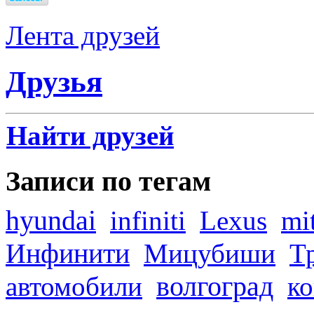
Лента друзей
Друзья
Найти друзей
Записи по тегам
hyundai
infiniti
Lexus
mi
Инфинити
Мицубиши
Т
волгоград
автомобили
ко