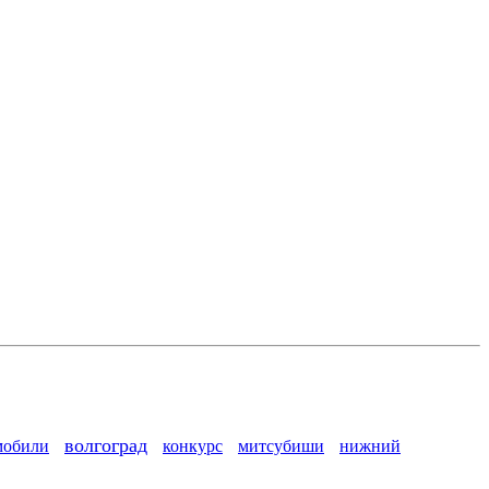
волгоград
мобили
конкурс
митсубиши
нижний