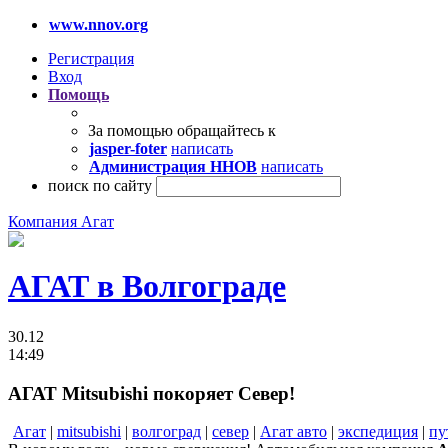
www.nnov.org
Регистрация
Вход
Помощь
За помощью обращайтесь к
jasper-foter
написать
Администрация ННОВ
написать
поиск по сайту
Компания Агат
АГАТ в Волгограде
30.12
14:49
АГАТ Mitsubishi покоряет Север!
Агат
|
mitsubishi
|
волгоград
|
север
|
Агат авто
|
экспедиция
|
пу