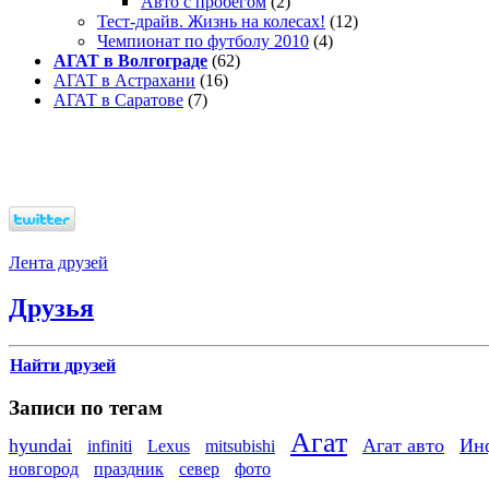
Авто с пробегом
(2)
Тест-драйв. Жизнь на колесах!
(12)
Чемпионат по футболу 2010
(4)
АГАТ в Волгограде
(62)
АГАТ в Астрахани
(16)
АГАТ в Саратове
(7)
Лента друзей
Друзья
Найти друзей
Записи по тегам
Агат
hyundai
Агат авто
Ин
infiniti
Lexus
mitsubishi
новгород
праздник
север
фото