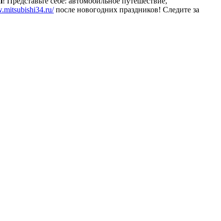
i
! Представьте себе: автомобильное путешествие,
.mitsubishi34.ru/
после новогодних праздников! Следите за