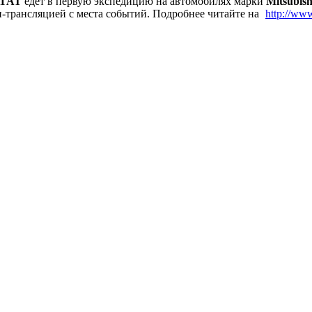
ГАТ
едет в первую экспедицию на автомобилях марки
Mitsubish
йн-трансляцией с места событий. Подробнее читайте на
http://www