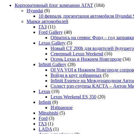
Корпоративный блог компании АГАТ
(184)
Hyundai
(9)
10 февраля, презентация автомобиля Hyundai S
Марки автомобилей
ГАЗ
(11)
Ford Gallery
(40)
Обратись на сервис Форд – год заправки
Lexus Gallery
(5)
Новый CT 200h для водителей будущего
Северный Lexus Weekend
(16)
Осень Lexus в Нижнем Новгороде
(34)
Infiniti Gallery
(28)
OI VA VOI в Нижнем Новгороде сопрово
Войди в круг избранных
(5)
Infiniti Essence на Международном Авто
Солист рэп-группы КАСТА – Антон М
Lexus
(19)
Lexus Weekend ES 350
(20)
Infiniti
(9)
Избранное
Mitsubishi
(5)
Ford
(3)
ГАЗ
(1)
LADA
(1)