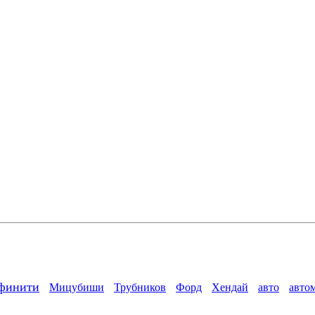
финити
Мицубиши
Трубников
Форд
Хендай
авто
авто