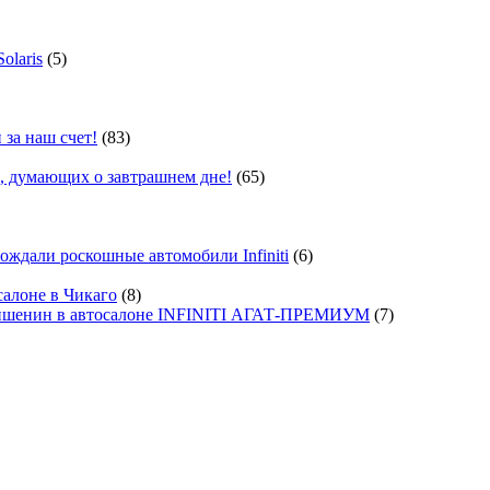
olaris
(5)
 за наш счет!
(83)
, думающих о завтрашнем дне!
(65)
ждали роскошные автомобили Infiniti
(6)
салоне в Чикаго
(8)
ишенин в автосалоне INFINITI АГАТ-ПРЕМИУМ
(7)