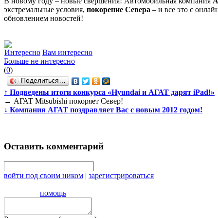
В новому году – новые свершения! Автомобильная компания
А
экстремальные условия,
покорение Севера
– и все это с онла
обновлением новостей!
Интересно
Вам интересно
Больше не интересно
(
0
)
Поделиться…
↑
Подведены итоги конкурса «Hyundai и АГАТ дарят iPad!»
→
АГАТ Mitsubishi покоряет Север!
↓
Компания АГАТ поздравляет Вас с новым 2012 годом!
Оставить комментарий
войти под своим ником
|
зарегистрироваться
помощь