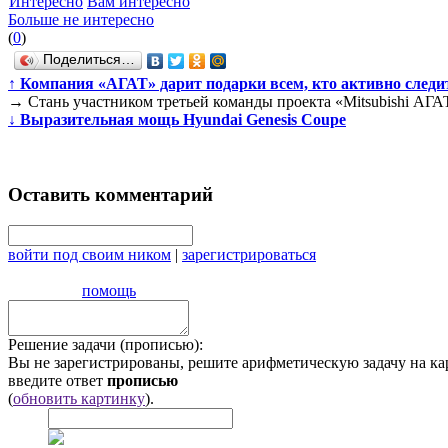
Интересно
Вам интересно
Больше не интересно
(
0
)
Поделиться…
↑
Компания «АГАТ» дарит подарки всем, кто активно следи
→
Стань участником третьей команды проекта «Mitsubishi АГА
↓
Выразительная мощь Hyundai Genesis Coupe
Оставить комментарий
войти под своим ником
|
зарегистрироваться
помощь
Решение задачи (прописью):
Вы не зарегистрированы, решите арифметическую задачу на ка
введите ответ
прописью
(
обновить картинку
).