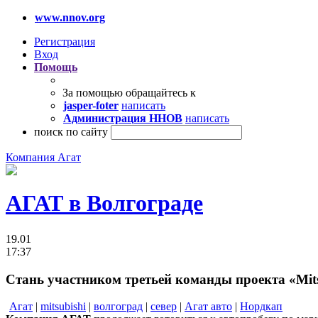
www.nnov.org
Регистрация
Вход
Помощь
За помощью обращайтесь к
jasper-foter
написать
Администрация ННОВ
написать
поиск по сайту
Компания Агат
АГАТ в Волгограде
19.01
17:37
Стань участником третьей команды проекта «Mit
Агат
|
mitsubishi
|
волгоград
|
север
|
Агат авто
|
Нордкап