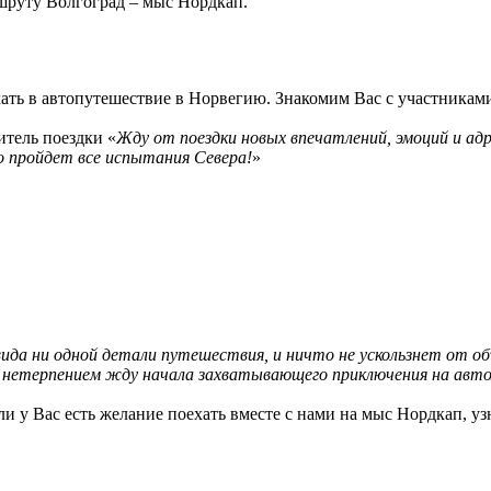
шруту Волгоград – мыс Нордкап.
ать в автопутешествие в Норвегию. Знакомим Вас с участникам
дитель поездки «
Жду от поездки новых впечатлений, эмоций и ад
о пройдет все испытания Севера!
»
вида ни одной детали путешествия, и ничто не ускользнет от о
С нетерпением жду начала захватывающего приключения на авто
и у Вас есть желание поехать вместе с нами на мыс Нордкап, узн