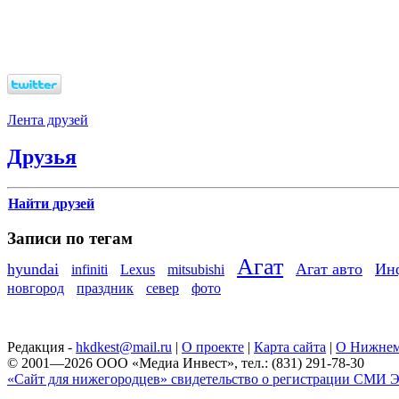
Лента друзей
Друзья
Найти друзей
Записи по тегам
Агат
hyundai
Агат авто
Ин
infiniti
Lexus
mitsubishi
новгород
праздник
север
фото
Редакция -
hkdkest@mail.ru
|
О проекте
|
Карта сайта
|
О Нижнем
© 2001—2026 ООО «Медиа Инвест», тел.: (831) 291-78-30
«Сайт для нижегородцев» свидетельство о регистрации СМИ Эл