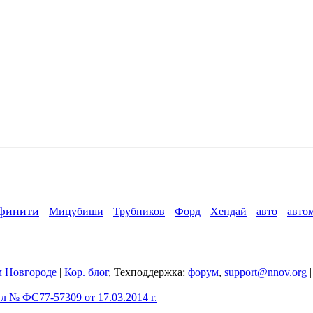
финити
Мицубиши
Трубников
Форд
Хендай
авто
авто
 Новгороде
|
Кор. блог
, Техподдержка:
форум
,
support@nnov.org
 № ФС77-57309 от 17.03.2014 г.