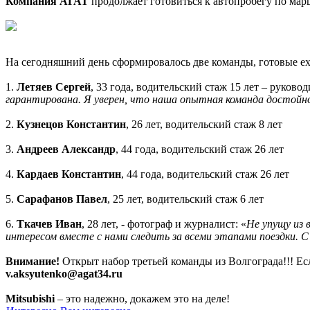
Компания АГАТ
продолжает готовиться к автопробегу по мар
На сегодняшний день сформировалось две команды, готовые ех
1.
Летяев Сергей
, 33 года, водительский стаж 15 лет – руково
гарантирована. Я уверен, что наша опытная команда достойн
2.
Кузнецов Константин
, 26 лет, водительский стаж 8 лет
3.
Андреев Александр
, 44 года, водительский стаж 26 лет
4.
Кардаев Константин
, 44 года, водительский стаж 26 лет
5.
Сарафанов Павел
, 25 лет, водительский стаж 6 лет
6.
Ткачев Иван
, 28 лет, - фотограф и журналист: «
Не упущу из 
интересом вместе с нами следить за всеми этапами поездки. 
Внимание!
Открыт набор третьей команды из Волгограда!!! Есл
v.aksyutenko@agat34.ru
Mitsubishi
– это надежно, докажем это на деле!