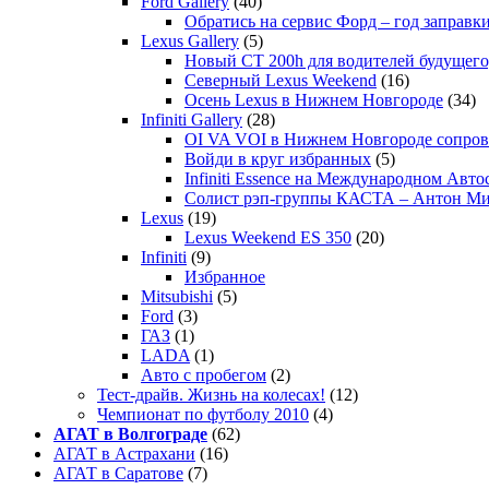
Ford Gallery
(40)
Обратись на сервис Форд – год заправки
Lexus Gallery
(5)
Новый CT 200h для водителей будущего
Северный Lexus Weekend
(16)
Осень Lexus в Нижнем Новгороде
(34)
Infiniti Gallery
(28)
OI VA VOI в Нижнем Новгороде сопрово
Войди в круг избранных
(5)
Infiniti Essence на Международном Авто
Солист рэп-группы КАСТА – Антон М
Lexus
(19)
Lexus Weekend ES 350
(20)
Infiniti
(9)
Избранное
Mitsubishi
(5)
Ford
(3)
ГАЗ
(1)
LADA
(1)
Авто с пробегом
(2)
Тест-драйв. Жизнь на колесах!
(12)
Чемпионат по футболу 2010
(4)
АГАТ в Волгограде
(62)
АГАТ в Астрахани
(16)
АГАТ в Саратове
(7)