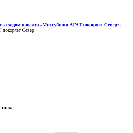
т за ходом проекта «Митсубиши АГАТ покоряет Север».
Т покоряет Север»
ртинке,