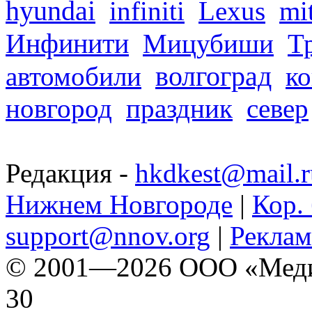
hyundai
infiniti
Lexus
mi
Инфинити
Мицубиши
Т
волгоград
автомобили
ко
новгород
праздник
север
Редакция -
hkdkest@mail.r
Нижнем Новгороде
|
Кор. 
support@nnov.org
|
Реклам
© 2001—2026 ООО «Медиа 
30