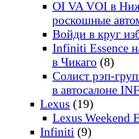
OI VA VOI в Ни
роскошные автом
Войди в круг и
Infiniti Essenc
в Чикаго
(8)
Солист рэп-гр
в автосалоне 
Lexus
(19)
Lexus Weekend 
Infiniti
(9)