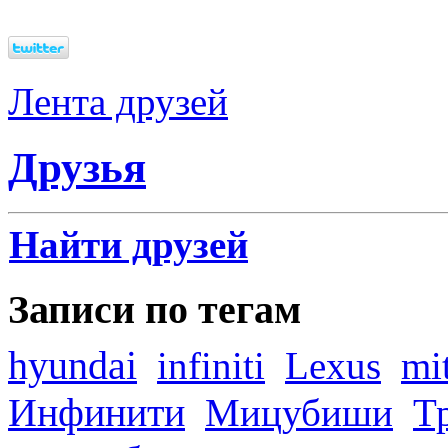
Лента друзей
Друзья
Найти друзей
Записи по тегам
hyundai
infiniti
Lexus
mi
Инфинити
Мицубиши
Т