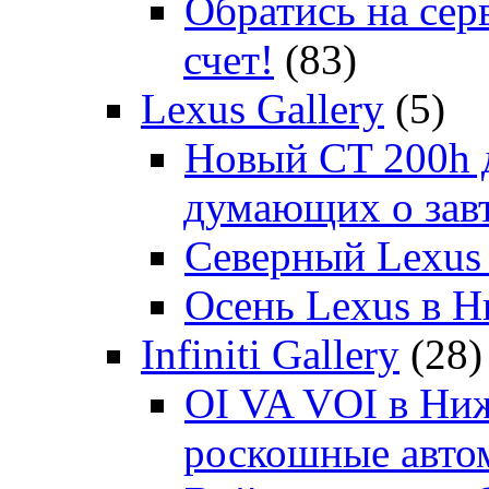
Обратись на сер
счет!
(83)
Lexus Gallery
(5)
Новый CT 200h д
думающих о зав
Северный Lexus
Осень Lexus в 
Infiniti Gallery
(28)
OI VA VOI в Ни
роскошные автом